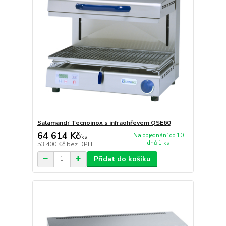
Salamandr Tecnoinox s infraohřevem QSE60
64 614 Kč
Na objednání do 10
/
ks
dnů 1 ks
53 400 Kč
bez DPH
Přidat do košíku