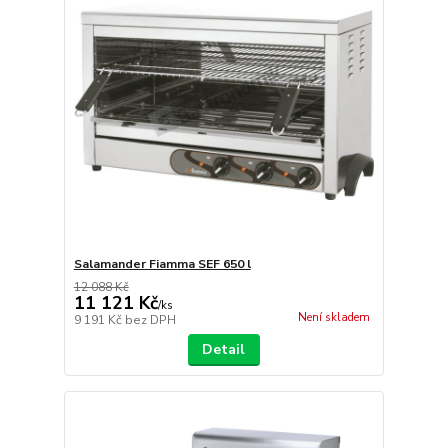
Salamander Fiamma SEF 650 l
12 088 Kč
11 121 Kč
/
ks
Není skladem
9 191 Kč
bez DPH
Detail