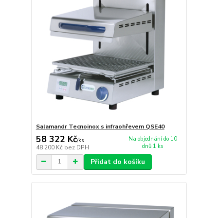
Salamandr Tecnoinox s infraohřevem QSE40
58 322 Kč
Na objednání do 10
/
ks
dnů 1 ks
48 200 Kč
bez DPH
Přidat do košíku