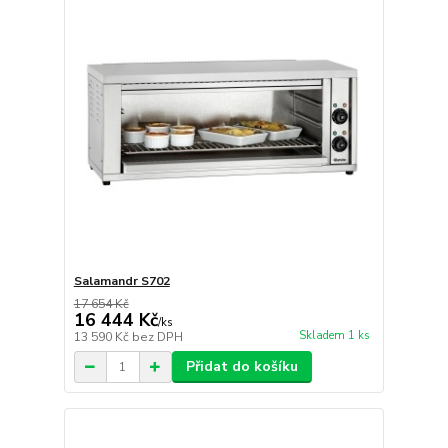
Salamandr S702
17 654 Kč
16 444 Kč
/
ks
Skladem 1 ks
13 590 Kč
bez DPH
Přidat do košíku