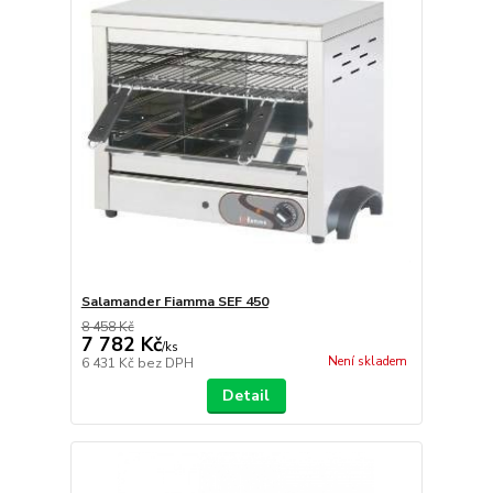
Salamander Fiamma SEF 450
8 458 Kč
7 782 Kč
/
ks
Není skladem
6 431 Kč
bez DPH
Detail