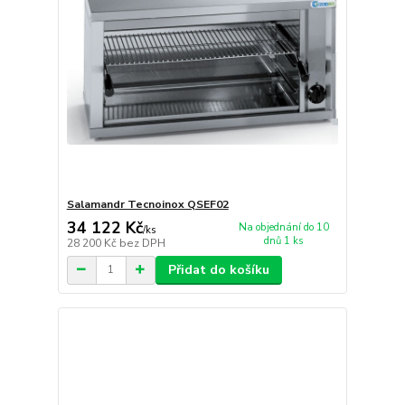
Salamandr Tecnoinox QSEF02
34 122 Kč
Na objednání do 10
/
ks
dnů 1 ks
28 200 Kč
bez DPH
Přidat do košíku