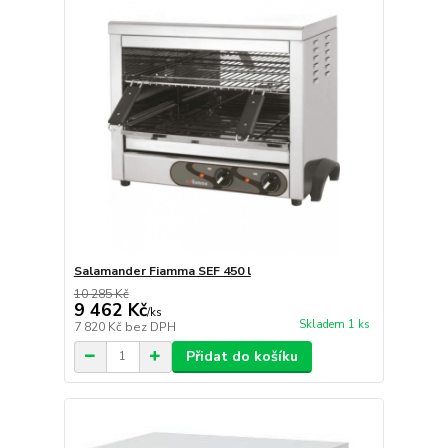
Salamander Fiamma SEF 450 l
10 285 Kč
9 462 Kč
/
ks
Skladem 1 ks
7 820 Kč
bez DPH
Přidat do košíku