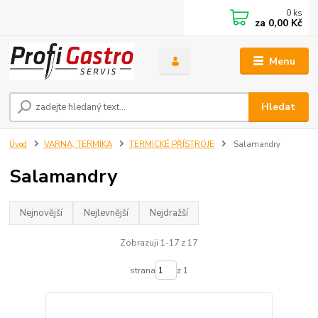
0
ks
za
0,00 Kč
Menu
Hledat
Úvod
VARNA, TERMIKA
TERMICKÉ PŘÍSTROJE
Salamandry
Salamandry
Nejnovější
Nejlevnější
Nejdražší
Zobrazuji 1-17 z 17
strana
z 1