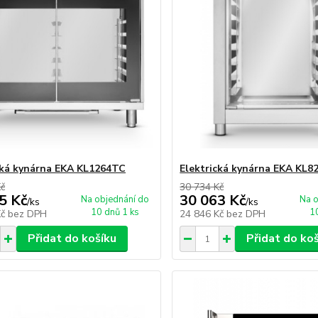
cká kynárna EKA KL1264TC
Elektrická kynárna EKA KL8
Kč
30 734 Kč
5 Kč
30 063 Kč
Na objednání do
Na o
/
ks
/
ks
10 dnů 1 ks
1
Kč
bez DPH
24 846 Kč
bez DPH
Přidat do košíku
Přidat do ko