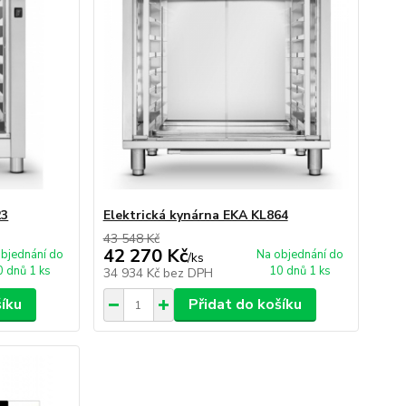
23
Elektrická kynárna EKA KL864
43 548 Kč
42 270 Kč
bjednání do
Na objednání do
/
ks
0 dnů 1 ks
10 dnů 1 ks
34 934 Kč
bez DPH
šíku
Přidat do košíku