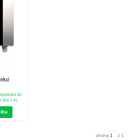
nkcí
bjednání do
0 dnů 1 ks
šíku
strana
z 1