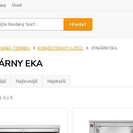
uvy
Úvod
Hledat
VARNA, TERMIKA
KONVEKTOMATY A PECE
KYNÁRNY EKA
ÁRNY EKA
jší
Nejlevnější
Nejdražší
1-5 z 5