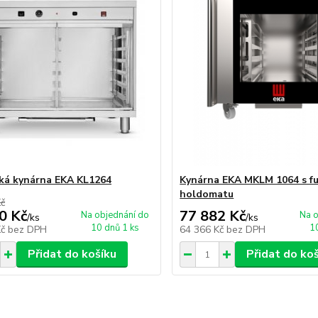
cká kynárna EKA KL1264
Kynárna EKA MKLM 1064 s fu
holdomatu
Kč
0 Kč
77 882 Kč
Na objednání do
Na o
/
ks
/
ks
10 dnů 1 ks
1
Kč
bez DPH
64 366 Kč
bez DPH
Přidat do košíku
Přidat do ko