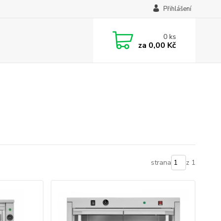
Přihlášení
0
ks
za
0,00 Kč
strana
z 1