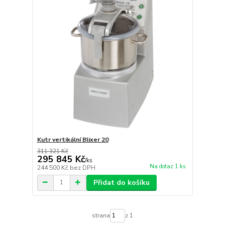
Kutr vertikální Blixer 20
311 321 Kč
295 845 Kč
/
ks
Na dotaz 1 ks
244 500 Kč
bez DPH
Přidat do košíku
strana
z 1