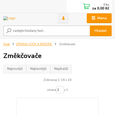
0
ks
za
0,00 Kč
Menu
Hledat
Úvod
ÚPRAVA VODY A BATERIE
Změkčovače
Změkčovače
Nejnovější
Nejlevnější
Nejdražší
Zobrazuji 1-16 z 16
strana
z 1