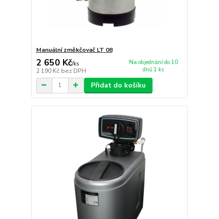
Manuální změkčovač LT 08
2 650 Kč
Na objednání do 10
/
ks
dnů 1 ks
2 190 Kč
bez DPH
Přidat do košíku