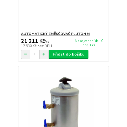
AUTOMATICKÝ ZMĚKČOVAČ PLUTON M
21 211 Kč
Na objednání do 10
/
ks
dnů 3 ks
17 530 Kč
bez DPH
Přidat do košíku