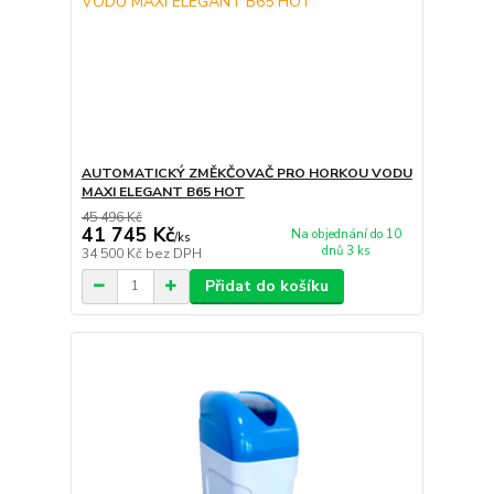
AUTOMATICKÝ ZMĚKČOVAČ PRO HORKOU VODU
MAXI ELEGANT B65 HOT
45 496 Kč
41 745 Kč
Na objednání do 10
/
ks
dnů 3 ks
34 500 Kč
bez DPH
Přidat do košíku