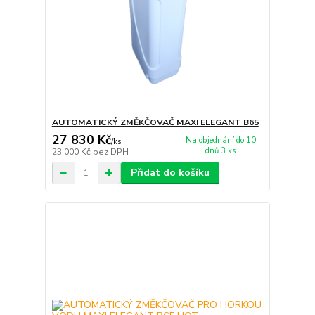
AUTOMATICKÝ ZMĚKČOVAČ MAXI ELEGANT B65
27 830 Kč
Na objednání do 10
/
ks
dnů 3 ks
23 000 Kč
bez DPH
Přidat do košíku