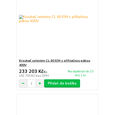
Krouhač zeleniny CL 60 E/M s přítlačnou pákou
400V
233 203 Kč
Na objednání do 10
/
ks
dnů 1 ks
192 730 Kč
bez DPH
Přidat do košíku