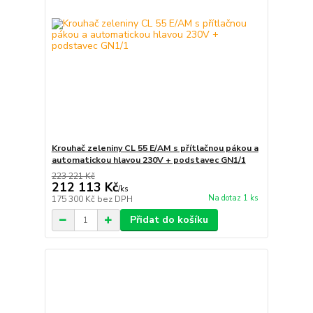
Krouhač zeleniny CL 55 E/AM s přítlačnou pákou a
automatickou hlavou 230V + podstavec GN1/1
223 221 Kč
212 113 Kč
/
ks
Na dotaz 1 ks
175 300 Kč
bez DPH
Přidat do košíku