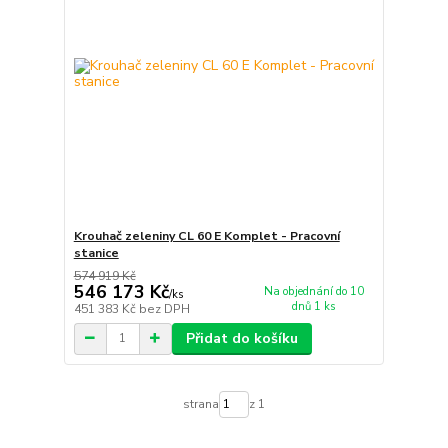
Krouhač zeleniny CL 60 E Komplet - Pracovní
stanice
574 919 Kč
546 173 Kč
Na objednání do 10
/
ks
dnů 1 ks
451 383 Kč
bez DPH
Přidat do košíku
strana
z 1