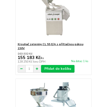
Krouhač zeleniny CL 55 E/A s přítlačnou pákou
230V
163 332 Kč
155 183 Kč
/
ks
Na dotaz 1 ks
128 250 Kč
bez DPH
Přidat do košíku