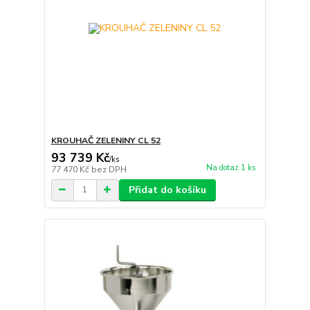
KROUHAČ ZELENINY CL 52
93 739 Kč
/
ks
Na dotaz 1 ks
77 470 Kč
bez DPH
Přidat do košíku