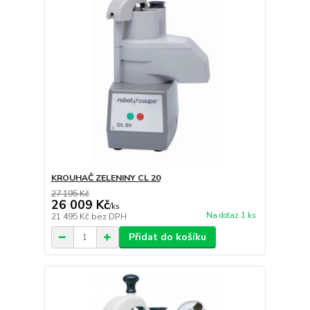
KROUHAČ ZELENINY CL 20
27 195 Kč
26 009 Kč
/
ks
Na dotaz 1 ks
21 495 Kč
bez DPH
Přidat do košíku