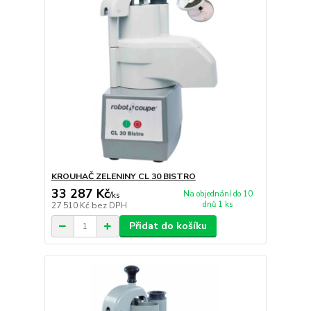
KROUHAČ ZELENINY CL 30 BISTRO
33 287 Kč
Na objednání do 10
/
ks
dnů 1 ks
27 510 Kč
bez DPH
Přidat do košíku