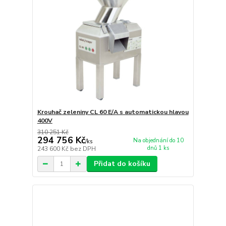
Krouhač zeleniny CL 60 E/A s automatickou hlavou
400V
310 251 Kč
294 756 Kč
Na objednání do 10
/
ks
dnů 1 ks
243 600 Kč
bez DPH
Přidat do košíku