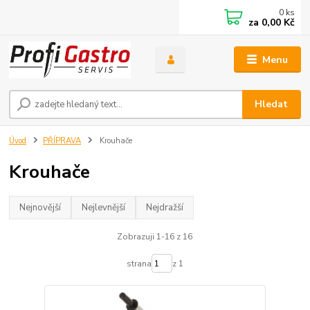
0
ks
za
0,00 Kč
Menu
Hledat
Úvod
PŘÍPRAVA
Krouhače
Krouhače
Nejnovější
Nejlevnější
Nejdražší
Zobrazuji 1-16 z 16
strana
z 1