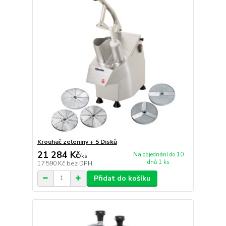
Krouhač zeleniny + 5 Disků
21 284 Kč
Na objednání do 10
/
ks
dnů 1 ks
17 590 Kč
bez DPH
Přidat do košíku