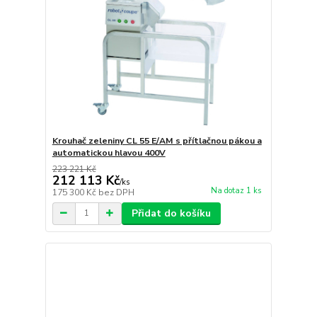
Krouhač zeleniny CL 55 E/AM s přítlačnou pákou a
automatickou hlavou 400V
223 221 Kč
212 113 Kč
/
ks
Na dotaz 1 ks
175 300 Kč
bez DPH
Přidat do košíku