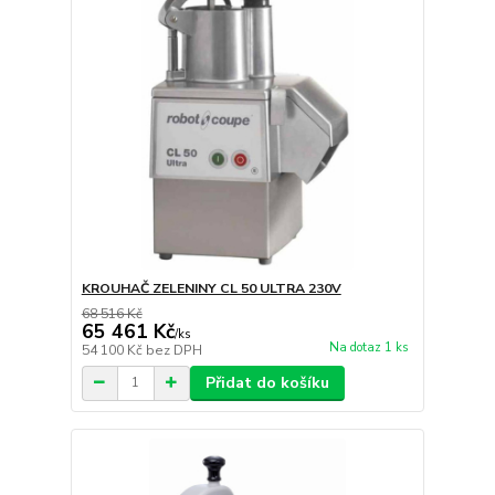
KROUHAČ ZELENINY CL 50 ULTRA 230V
68 516 Kč
65 461 Kč
/
ks
Na dotaz 1 ks
54 100 Kč
bez DPH
Přidat do košíku