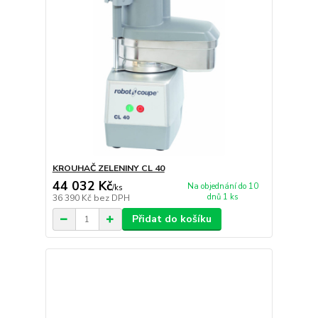
KROUHAČ ZELENINY CL 40
44 032 Kč
Na objednání do 10
/
ks
dnů 1 ks
36 390 Kč
bez DPH
Přidat do košíku