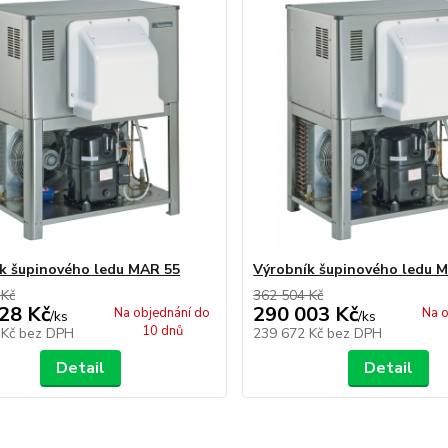
k šupinového ledu MAR 55
Výrobník šupinového ledu 
 Kč
362 504 Kč
28 Kč
290 003 Kč
Na objednání do
Na o
/
ks
/
ks
10 dnů
 Kč
bez DPH
239 672 Kč
bez DPH
Detail
Detail