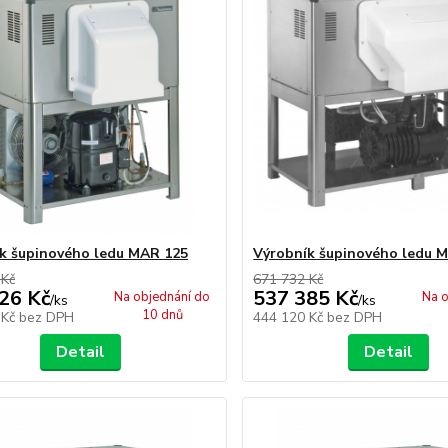
k šupinového ledu MAR 125
Výrobník šupinového ledu 
 Kč
671 732 Kč
26 Kč
537 385 Kč
Na objednání do
Na o
/
ks
/
ks
10 dnů
 Kč
bez DPH
444 120 Kč
bez DPH
Detail
Detail