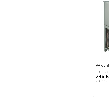
Výrobní
309 627
246 8
203 990