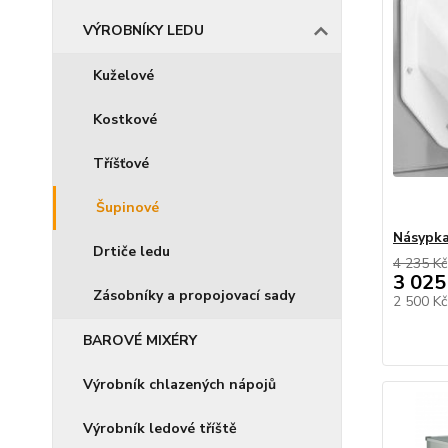
VÝROBNÍKY LEDU
Kuželové
Kostkové
Tříšťové
Šupinové
Násypk
Drtiče ledu
4 235 Kč
3 025
Zásobníky a propojovací sady
2 500 K
BAROVÉ MIXÉRY
Výrobník chlazených nápojů
Výrobník ledové tříště