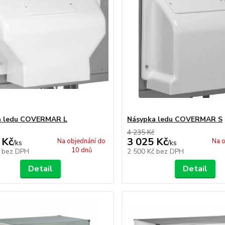
a ledu COVERMAR L
Násypka ledu COVERMAR S
4 235 Kč
 Kč
3 025 Kč
Na objednání do
Na o
/
ks
/
ks
10 dnů
č
bez DPH
2 500 Kč
bez DPH
Detail
Detail