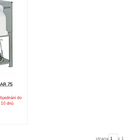
MAR 75
bjednání do
10 dnů
strana
z 1