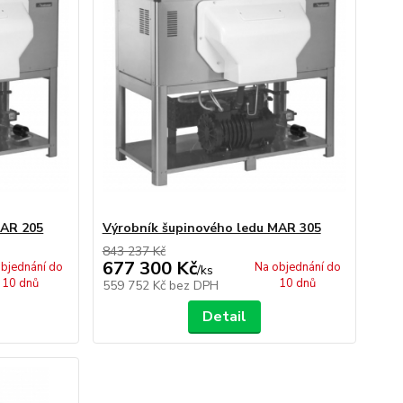
MAR 205
Výrobník šupinového ledu MAR 305
843 237 Kč
677 300 Kč
bjednání do
Na objednání do
/
ks
10 dnů
10 dnů
559 752 Kč
bez DPH
Detail