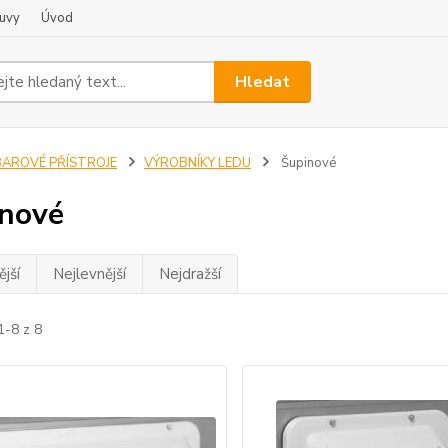
uvy
Úvod
Hledat
BAROVÉ PŘÍSTROJE
VÝROBNÍKY LEDU
Šupinové
nové
jší
Nejlevnější
Nejdražší
1-8 z 8