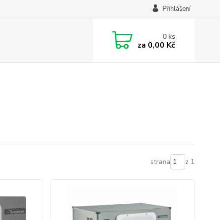
Přihlášení
0
ks
za
0,00 Kč
strana
z 1