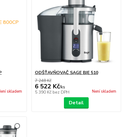
P
ODŠŤAVŇOVAČ SAGE BJE 510
7 248 Kč
6 522 Kč
/
ks
ení skladem
Není skladem
5 390 Kč
bez DPH
Detail