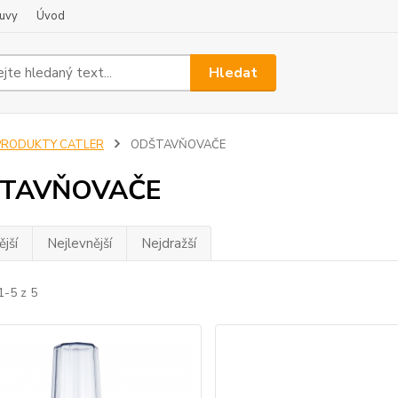
uvy
Úvod
Hledat
PRODUKTY CATLER
ODŠTAVŇOVAČE
TAVŇOVAČE
jší
Nejlevnější
Nejdražší
1-5 z 5