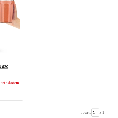
 620
ení skladem
strana
z 1