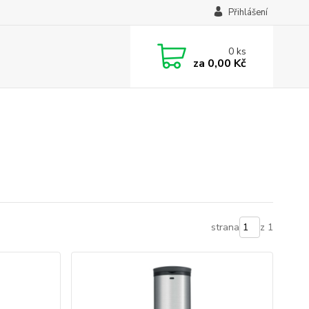
Přihlášení
0
ks
za
0,00 Kč
strana
z 1