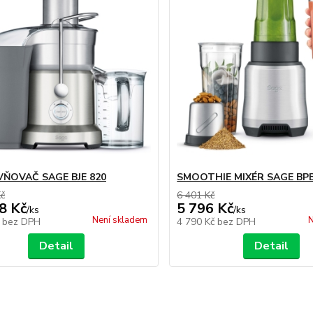
ŇOVAČ SAGE BJE 820
SMOOTHIE MIXÉR SAGE BPB
Kč
6 401 Kč
8 Kč
5 796 Kč
/
ks
/
ks
Není skladem
N
č
bez DPH
4 790 Kč
bez DPH
Detail
Detail