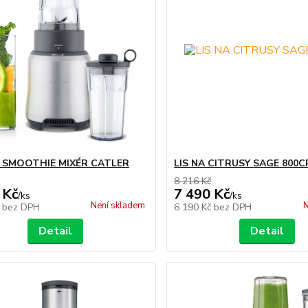
0 SMOOTHIE MIXÉR CATLER
LIS NA CITRUSY SAGE 800C
8 216 Kč
 Kč
7 490 Kč
/
ks
/
ks
Není skladem
N
č
bez DPH
6 190 Kč
bez DPH
Detail
Detail