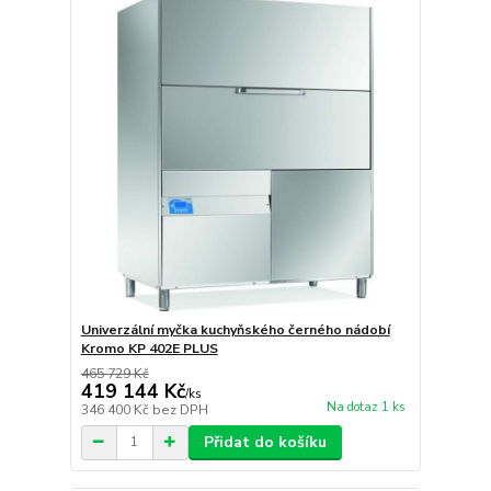
Univerzální myčka kuchyňského černého nádobí
Kromo KP 402E PLUS
465 729 Kč
419 144 Kč
/
ks
Na dotaz 1 ks
346 400 Kč
bez DPH
Přidat do košíku