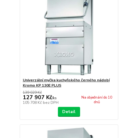
Univerzální myčka kuchyňského černého nádobí
Kromo KP 130E PLUS
139 029 Kč
127 907 Kč
Na objednání do 10
/
ks
dnů
105 708 Kč
bez DPH
Detail