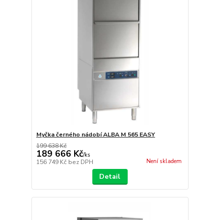
Myčka černého nádobí ALBA M 565 EASY
199 638 Kč
189 666 Kč
/
ks
Není skladem
156 749 Kč
bez DPH
Detail