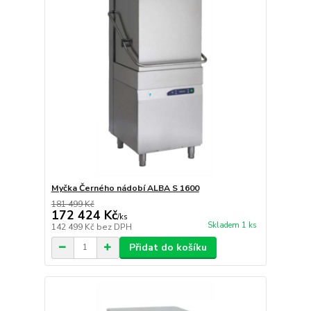
Myčka Černého nádobí ALBA S 1600
181 499 Kč
172 424 Kč
/
ks
Skladem 1 ks
142 499 Kč
bez DPH
Přidat do košíku