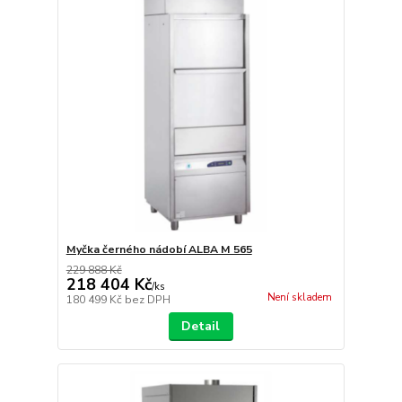
Myčka černého nádobí ALBA M 565
229 888 Kč
218 404 Kč
/
ks
Není skladem
180 499 Kč
bez DPH
Detail