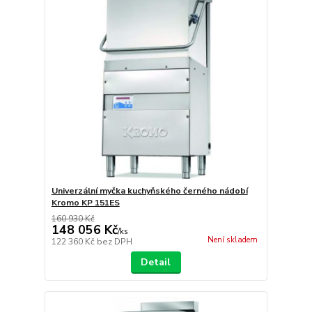
Univerzální myčka kuchyňského černého nádobí
Kromo KP 151ES
160 930 Kč
148 056 Kč
/
ks
Není skladem
122 360 Kč
bez DPH
Detail