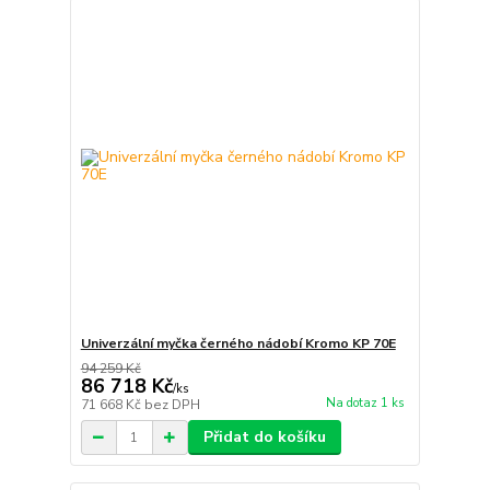
Univerzální myčka černého nádobí Kromo KP 70E
94 259 Kč
86 718 Kč
/
ks
Na dotaz 1 ks
71 668 Kč
bez DPH
Přidat do košíku