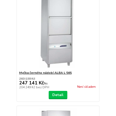
Myčka černého nádobí ALBA L 565
260 138 Kč
247 141 Kč
/
ks
Není skladem
204 249 Kč
bez DPH
Detail