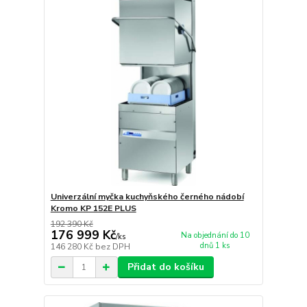
Univerzální myčka kuchyňského černého nádobí
Kromo KP 152E PLUS
192 390 Kč
176 999 Kč
Na objednání do 10
/
ks
dnů 1 ks
146 280 Kč
bez DPH
Přidat do košíku