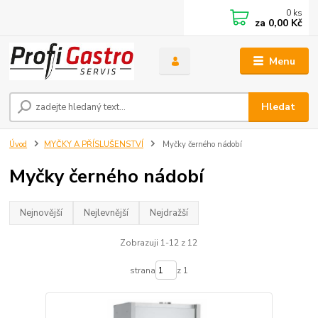
0
ks
za
0,00 Kč
Menu
Hledat
Úvod
MYČKY A PŘÍSLUŠENSTVÍ
Myčky černého nádobí
Myčky černého nádobí
Nejnovější
Nejlevnější
Nejdražší
Zobrazuji 1-12 z 12
strana
z 1