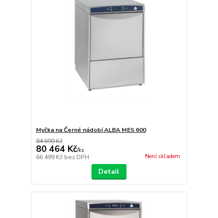
Myčka na Černé nádobí ALBA MES 600
84 699 Kč
80 464 Kč
/
ks
Není skladem
66 499 Kč
bez DPH
Detail