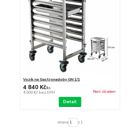
Vozík na Gastronadoby GN 1/1
4 840 Kč
/
ks
Není skladem
4 000 Kč
bez DPH
Detail
strana
z 1