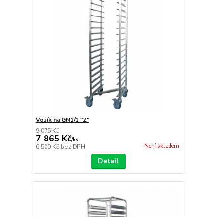
Vozík na GN1/1 "Z"
9 075 Kč
7 865 Kč
/
ks
Není skladem
6 500 Kč
bez DPH
Detail