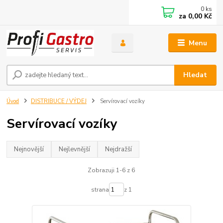
0
ks
za
0,00 Kč
Menu
Hledat
Úvod
DISTRIBUCE / VÝDEJ
Servírovací vozíky
Servírovací vozíky
Nejnovější
Nejlevnější
Nejdražší
Zobrazuji 1-6 z 6
strana
z 1