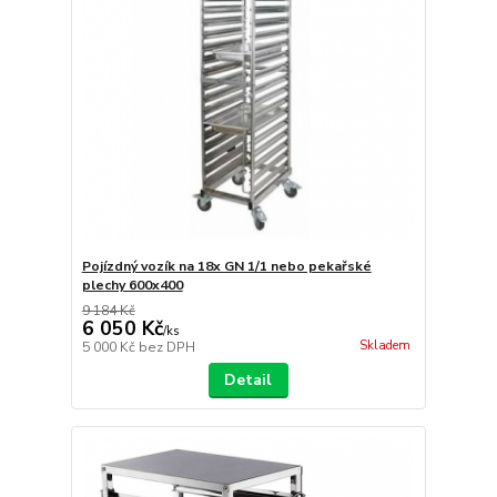
Pojízdný vozík na 18x GN 1/1 nebo pekařské
plechy 600x400
9 184 Kč
6 050 Kč
/
ks
Skladem
5 000 Kč
bez DPH
Detail