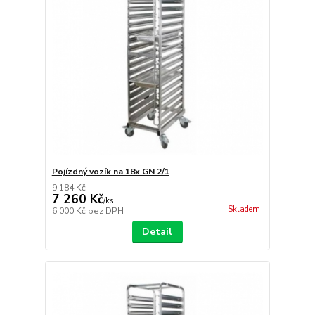
Pojízdný vozík na 18x GN 2/1
9 184 Kč
7 260 Kč
/
ks
Skladem
6 000 Kč
bez DPH
Detail