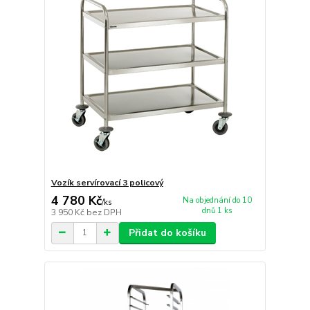
Vozík servírovací 3 policový
4 780 Kč
Na objednání do 10
/
ks
dnů 1 ks
3 950 Kč
bez DPH
Přidat do košíku