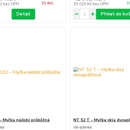
10 dnů
1
Kč
bez DPH
35 010 Kč
bez DPH
Detail
Přidat do ko
– Myčka nádobí průběžná
NT 52 T – Myčka skla dvoup
 Kč
76 109 Kč