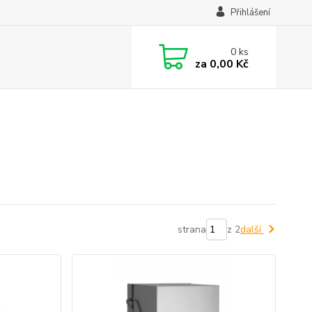
Přihlášení
0
ks
za
0,00 Kč
strana
z 2
další