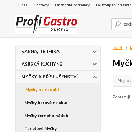
O nás
Kontakty
Obchodní podmínky
Odstoupení od smlo
Úvod
VARNA, TERMIKA
Myčk
ASIJSKÁ KUCHYNĚ
MYČKY A PŘÍSLUŠENSTVÍ
Nejnově
Myčky na nádobí
Zobrazuji 
Myčky barové na sklo
Myčky černého nádobí
Tunelové Myčky