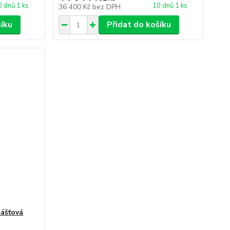
0 dnů 1 ks
10 dnů 1 ks
36 400 Kč
bez DPH
šíku
Přidat do košíku
lášťová