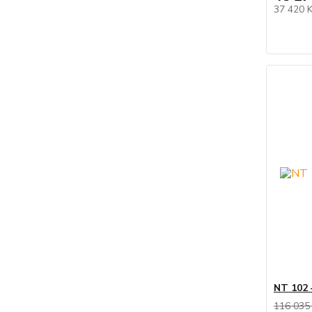
37 420 
NT 102 
116 035