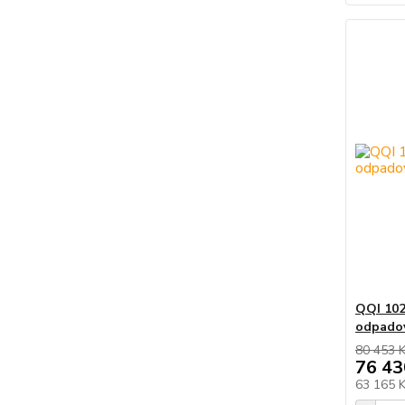
QQI 102
odpado
80 453 
76 43
63 165 