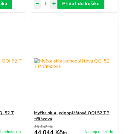
šíku
Přidat do košíku
QI 52 T
Myčka skla jednoplášťová QQI 52 TP
třífázová
46 452 Kč
44 044 Kč
bjednání do
Na objednání do
/
ks