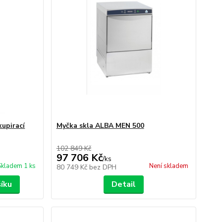
upirací
Myčka skla ALBA MEN 500
102 849 Kč
97 706 Kč
/
ks
Skladem 1 ks
Není skladem
80 749 Kč
bez DPH
šíku
Detail