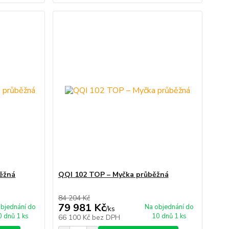
ěžná
QQI 102 TOP – Myčka průběžná
84 204 Kč
79 981 Kč
bjednání do
Na objednání do
/
ks
0 dnů 1 ks
10 dnů 1 ks
66 100 Kč
bez DPH