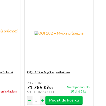
průchozí
QQI 102 – Myčka průběžná
79 739 Kč
71 765 Kč
Na objednání do
/
ks
ení skladem
10 dnů 1 ks
59 310 Kč
bez DPH
Přidat do košíku