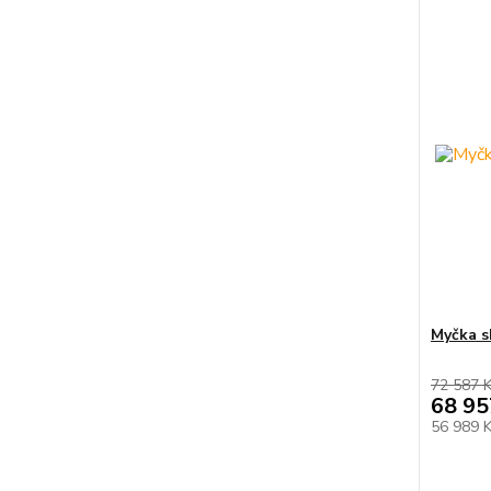
Myčka s
72 587 
68 95
56 989 