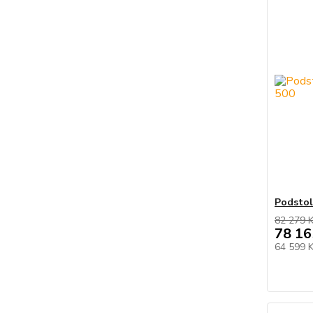
Podstol
82 279 
78 16
64 599 