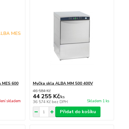
A MES 600
Myčka skla ALBA MM 500 400V
46 584 Kč
44 255 Kč
/
ks
ení skladem
Skladem 1 ks
36 574 Kč
bez DPH
Přidat do košíku