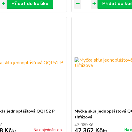
Přidat do košíku
Přidat do ko
kla jednoplášťová QQI 52 P
Myčka skla jednoplášťová Q
třífázová
Kč
47 069 Kč
8 Kč
42 362 Kč
Na objednání do
Na o
/
ks
/
ks