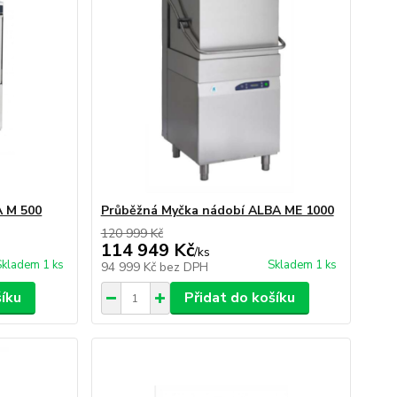
A M 500
Průběžná Myčka nádobí ALBA ME 1000
120 999 Kč
114 949 Kč
/
ks
Skladem 1 ks
Skladem 1 ks
94 999 Kč
bez DPH
šíku
Přidat do košíku