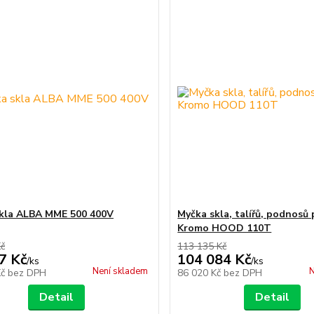
kla ALBA MME 500 400V
Myčka skla, talířů, podnosů 
Kromo HOOD 110T
Kč
113 135 Kč
7 Kč
104 084 Kč
/
ks
/
ks
Není skladem
N
Kč
bez DPH
86 020 Kč
bez DPH
Detail
Detail