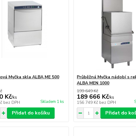
ová Myčka skla ALBA ME 500
Průběžná Myčka nádobí s rek
ALBA MEN 1000
Kč
199 649 Kč
0 Kč
189 666 Kč
/
ks
/
ks
Skladem 1 ks
Kč
bez DPH
156 749 Kč
bez DPH
Přidat do košíku
Přidat do ko