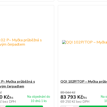
 P– Myčka průběžná s
QQI 102P/TOP – Myčka průb
vým čerpadlem
Kč
89 044 Kč
0 Kč
83 793 Kč
Na objednání do
Na o
/
ks
/
ks
10 dnů 1 ks
1
Kč
bez DPH
69 250 Kč
bez DPH