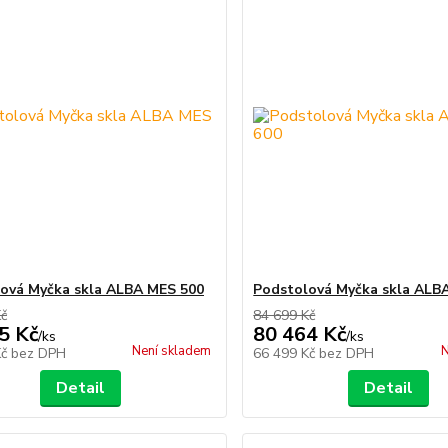
ová Myčka skla ALBA MES 500
Podstolová Myčka skla ALB
Kč
84 699 Kč
5 Kč
80 464 Kč
/
ks
/
ks
Není skladem
N
Kč
bez DPH
66 499 Kč
bez DPH
Detail
Detail