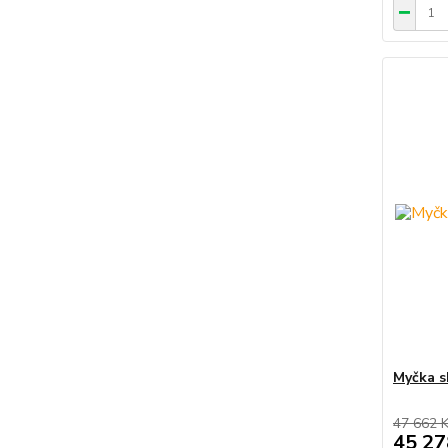
Myčka s
47 662 
45 27