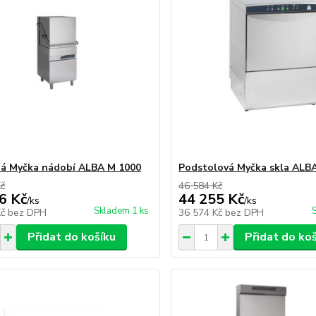
á Myčka nádobí ALBA M 1000
Podstolová Myčka skla ALB
Kč
46 584 Kč
6 Kč
44 255 Kč
/
ks
/
ks
Skladem 1 ks
Kč
bez DPH
36 574 Kč
bez DPH
Přidat do košíku
Přidat do ko