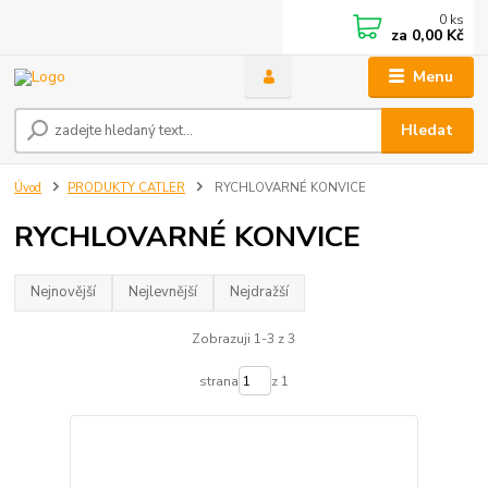
0
ks
za
0,00 Kč
Menu
Hledat
Úvod
PRODUKTY CATLER
RYCHLOVARNÉ KONVICE
RYCHLOVARNÉ KONVICE
Nejnovější
Nejlevnější
Nejdražší
Zobrazuji 1-3 z 3
strana
z 1