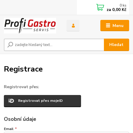
0
ks
za
0,00 Kč
Menu
Hledat
Registrace
Registrovat přes:
Registrovat přes mojeID
Osobní údaje
Email
*