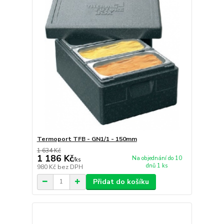
Termoport TFB - GN1/1 - 150mm
1 634 Kč
1 186 Kč
Na objednání do 10
/
ks
dnů 1 ks
980 Kč
bez DPH
Přidat do košíku