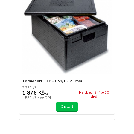
Termoport TFB - GN1/1 - 250mm
2 360 Kč
1 876 Kč
Na objednání do 10
/
ks
dnů
1 550 Kč
bez DPH
Detail