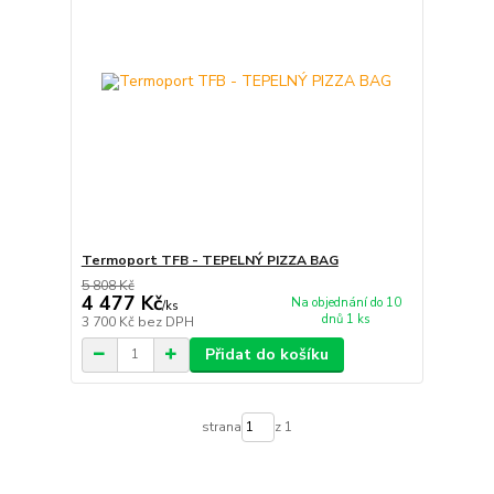
Termoport TFB - TEPELNÝ PIZZA BAG
5 808 Kč
4 477 Kč
Na objednání do 10
/
ks
dnů 1 ks
3 700 Kč
bez DPH
Přidat do košíku
strana
z 1