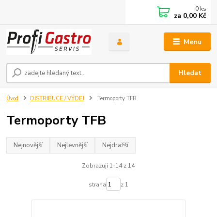
0
ks
za
0,00 Kč
Menu
Hledat
Úvod
DISTRIBUCE / VÝDEJ
Termoporty TFB
Termoporty TFB
Nejnovější
Nejlevnější
Nejdražší
Zobrazuji 1-14 z 14
strana
z 1