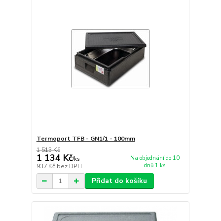
Termoport TFB - GN1/1 - 100mm
1 513 Kč
1 134 Kč
Na objednání do 10
/
ks
dnů 1 ks
937 Kč
bez DPH
Přidat do košíku