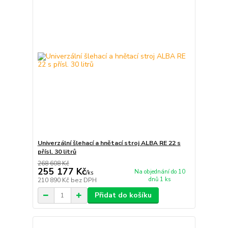
Univerzální šlehací a hnětací stroj ALBA RE 22 s
přísl. 30 litrů
268 608 Kč
255 177 Kč
Na objednání do 10
/
ks
dnů 1 ks
210 890 Kč
bez DPH
Přidat do košíku