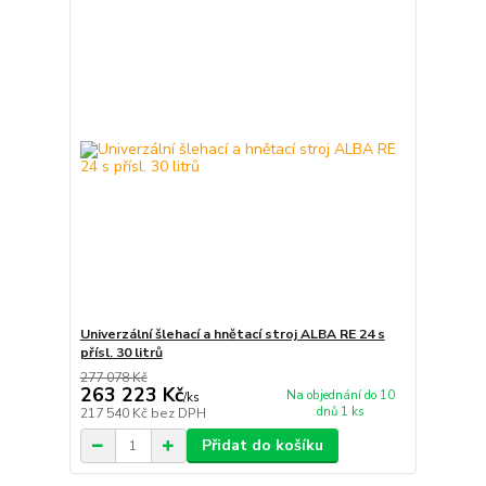
Univerzální šlehací a hnětací stroj ALBA RE 24 s
přísl. 30 litrů
277 078 Kč
263 223 Kč
Na objednání do 10
/
ks
dnů 1 ks
217 540 Kč
bez DPH
Přidat do košíku