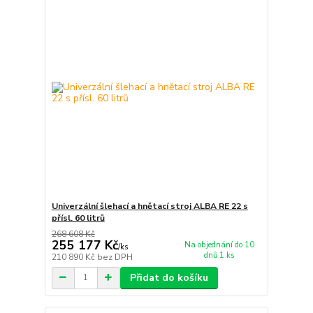
Univerzální šlehací a hnětací stroj ALBA RE 22 s
přísl. 60 litrů
268 608 Kč
255 177 Kč
Na objednání do 10
/
ks
dnů 1 ks
210 890 Kč
bez DPH
Přidat do košíku