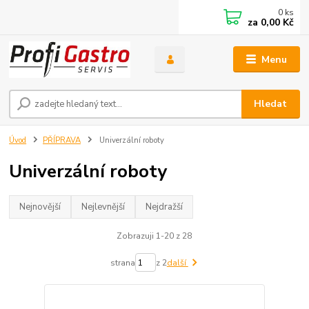
0
ks
za
0,00 Kč
Menu
Hledat
Úvod
PŘÍPRAVA
Univerzální roboty
Univerzální roboty
Nejnovější
Nejlevnější
Nejdražší
Zobrazuji 1-20 z 28
strana
z 2
další