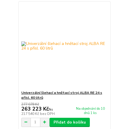
Univerzální šlehací a hnětací stroj ALBA RE 24 s
přísl. 60 litrů
277 078 Kč
263 223 Kč
Na objednání do 10
/
ks
dnů 1 ks
217 540 Kč
bez DPH
Přidat do košíku