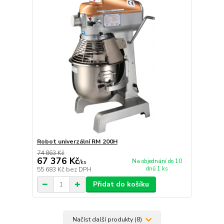
Robot univerzální RM 200H
74 863 Kč
67 376 Kč
Na objednání do 10
/
ks
dnů 1 ks
55 683 Kč
bez DPH
Přidat do košíku
Načíst další produkty (8)