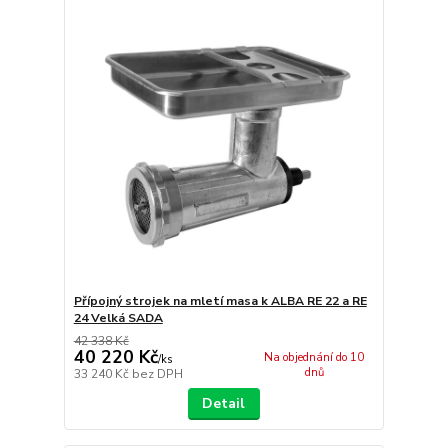
Přípojný strojek na mletí masa k ALBA RE 22 a RE
24 Velká SADA
42 338 Kč
40 220 Kč
Na objednání do 10
/
ks
dnů
33 240 Kč
bez DPH
Detail