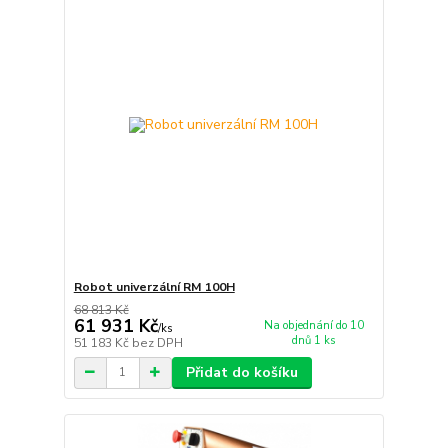
Robot univerzální RM 100H
68 813 Kč
61 931 Kč
Na objednání do 10
/
ks
dnů 1 ks
51 183 Kč
bez DPH
Přidat do košíku