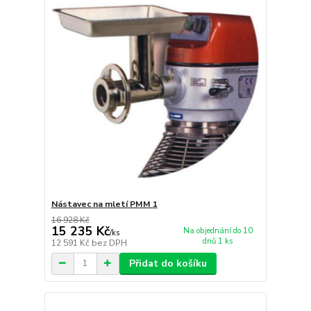
Nástavec na mletí PMM 1
16 928 Kč
15 235 Kč
Na objednání do 10
/
ks
dnů 1 ks
12 591 Kč
bez DPH
Přidat do košíku