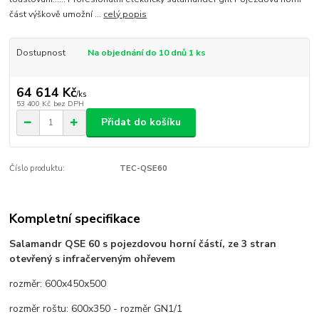
část výškově umožní ...
celý popis
Dostupnost
Na objednání do 10 dnů 1 ks
64 614 Kč
/
ks
53 400 Kč
bez DPH
Přidat do košíku
Číslo produktu:
TEC-QSE60
Kompletní specifikace
Salamandr QSE 60 s pojezdovou horní částí, ze 3 stran
otevřený s infračerveným ohřevem
rozměr: 600x450x500
rozměr roštu: 600x350 - rozměr GN1/1