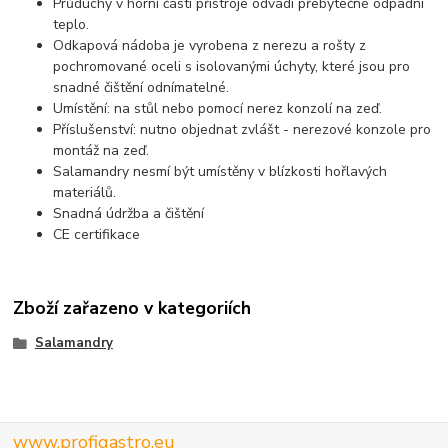
Průduchy v horní části přístroje odvádí přebytečné odpadní
teplo.
Odkapová nádoba je vyrobena z nerezu a rošty z
pochromované oceli s isolovanými úchyty, které jsou pro
snadné čištění odnímatelné.
Umístění: na stůl nebo pomocí nerez konzolí na zeď.
Příslušenství: nutno objednat zvlášt - nerezové konzole pro
montáž na zeď.
Salamandry nesmí být umístěny v blízkosti hořlavých
materiálů.
Snadná údržba a čištění
CE certifikace
Zboží zařazeno v kategoriích
Salamandry
www.profigastro.eu