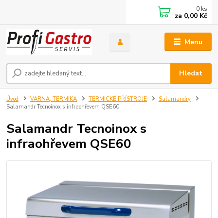
0
ks
za
0,00 Kč
Menu
Hledat
Úvod
VARNA, TERMIKA
TERMICKÉ PŘÍSTROJE
Salamandry
Salamandr Tecnoinox s infraohřevem QSE60
Salamandr Tecnoinox s
infraohřevem QSE60