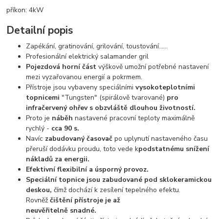
příkon: 4kW
Detailní popis
Zapékání, gratinování, grilování, toustování......
Profesionální elektrický salamander gril
Pojezdová horní část
výškově umožní potřebné nastavení
mezi vyzařovanou energií a pokrmem.
Přístroje jsou vybaveny speciálními
vysokoteplotními
topnicemi
"Tungsten" (spirálově tvarované)
pro
infračervený ohřev s obzvláště dlouhou životností.
Proto je
náběh
nastavené pracovní teploty maximálně
rychlý -
cca 90 s.
Navíc
zabudovaný časovač
po uplynutí nastaveného času
přeruší dodávku proudu, toto vede k
podstatnému snížení
nákladů za energii.
Efektivní flexibilní a úsporný provoz.
Speciální topnice jsou zabudované pod sklokeramickou
deskou,
čímž dochází k zesílení tepelného efektu.
Rovněž
č
ištění přístroje je až
neuvěřitelně snadné.