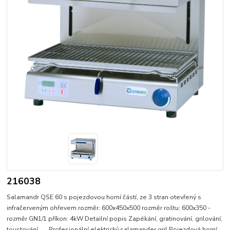
216038
Salamandr QSE 60 s pojezdovou horní částí, ze 3 stran otevřený s
infračerveným ohřevem rozměr: 600x450x500 rozměr roštu: 600x350 -
rozměr GN1/1 příkon: 4kW Detailní popis Zapékání, gratinování, grilování,
toustování...... Profesionální elektrický salamander gril Pojezdová horní