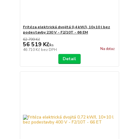
Fritéza elektrická dvojitá 0,4 kW/l, 10+10 l bez
podestavby 230 V - F2/10T - 66 EM
62 799 Kč
56 519 Kč
/
ks
Na dotaz
46 710 Kč
bez DPH
Detail