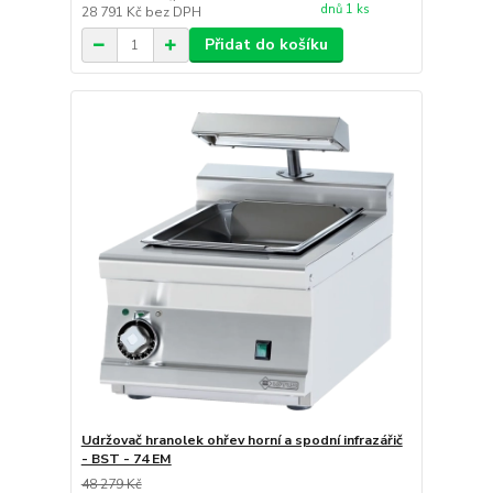
dnů 1 ks
28 791 Kč
bez DPH
Přidat do košíku
Udržovač hranolek ohřev horní a spodní infrazářič
- BST - 74 EM
48 279 Kč