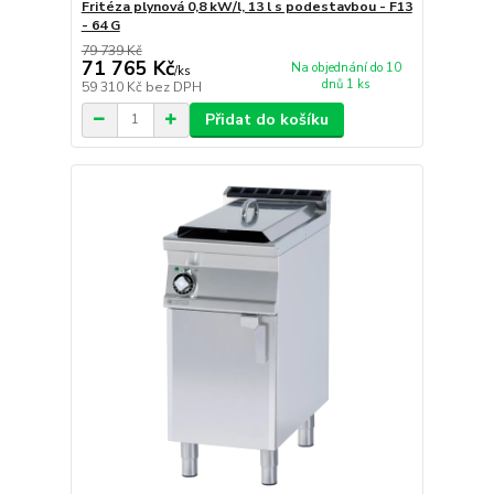
Fritéza plynová 0,8 kW/l, 13 l s podestavbou - F13
- 64 G
79 739 Kč
71 765 Kč
Na objednání do 10
/
ks
dnů 1 ks
59 310 Kč
bez DPH
Přidat do košíku