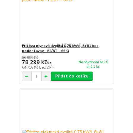
Fritéza plynová dvojitá 0,75 kW/l, 8+8 l bez
podestavby - F2/8T - 66 G
86 999 Kč
78 299 Kč
Na objednání do 10
/
ks
dnů 1 ks
64 710 Kč
bez DPH
Přidat do košíku