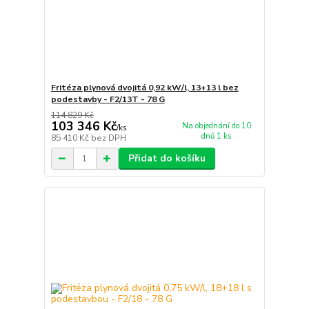
Fritéza plynová dvojitá 0,92 kW/l, 13+13 l bez
podestavby - F2/13T - 78 G
114 829 Kč
103 346 Kč
Na objednání do 10
/
ks
dnů 1 ks
85 410 Kč
bez DPH
Přidat do košíku