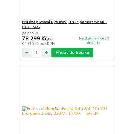
Fritéza plynová 0,75 kW/l, 18 l s podestavbou -
F18 - 74 G
86 999 Kč
78 299 Kč
Na objednání do 10
/
ks
dnů 1 ks
64 710 Kč
bez DPH
Přidat do košíku