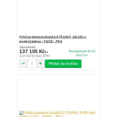
Fritéza plynová dvojitá 0,75 kW/l, 18+18 l s
podestavbou - F2/18 - 78 G
152 339 Kč
137 105 Kč
Na objednání do 10
/
ks
dnů 1 ks
113 310 Kč
bez DPH
Přidat do košíku