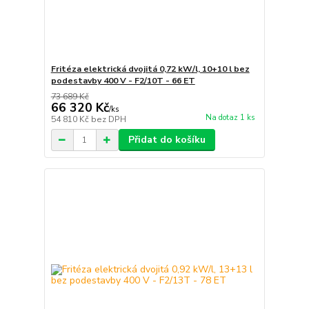
Fritéza elektrická dvojitá 0,72 kW/l, 10+10 l bez
podestavby 400 V - F2/10T - 66 ET
73 689 Kč
66 320 Kč
/
ks
Na dotaz 1 ks
54 810 Kč
bez DPH
Přidat do košíku