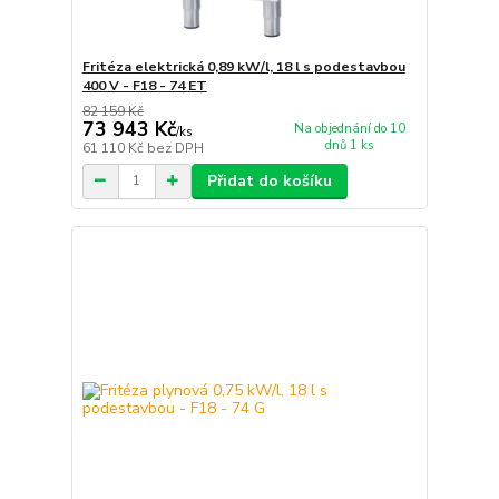
Fritéza elektrická 0,89 kW/l, 18 l s podestavbou
400 V - F18 - 74 ET
82 159 Kč
73 943 Kč
Na objednání do 10
/
ks
dnů 1 ks
61 110 Kč
bez DPH
Přidat do košíku