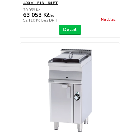
400 V - F13 - 64 ET
70 059 Kč
63 053 Kč
/
ks
Na dotaz
52 110 Kč
bez DPH
Detail