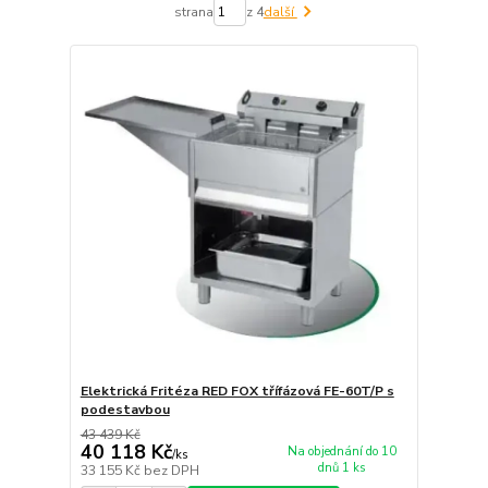
strana
z 4
další
Elektrická Fritéza RED FOX třífázová FE-60T/P s
podestavbou
43 439 Kč
40 118 Kč
Na objednání do 10
/
ks
dnů 1 ks
33 155 Kč
bez DPH