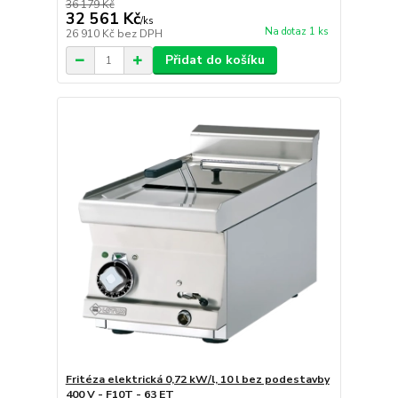
36 179 Kč
32 561 Kč
/
ks
Na dotaz 1 ks
26 910 Kč
bez DPH
Přidat do košíku
Fritéza elektrická 0,72 kW/l, 10 l bez podestavby
400 V - F10T - 63 ET