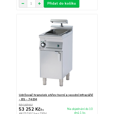
Přidat do košíku
Udržovač hranolek ohřev horní a spodní infrazářič
- BS - 74 EM
59 169 Kč
53 252 Kč
Na objednání do 10
/
ks
dnů 1 ks
44 010 Kč
bez DPH