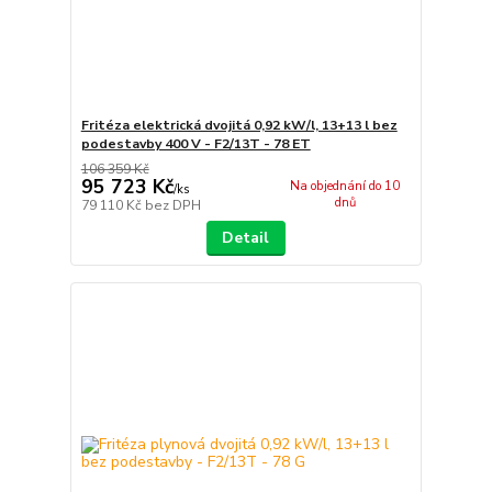
Fritéza elektrická dvojitá 0,92 kW/l, 13+13 l bez
podestavby 400 V - F2/13T - 78 ET
106 359 Kč
95 723 Kč
Na objednání do 10
/
ks
dnů
79 110 Kč
bez DPH
Detail