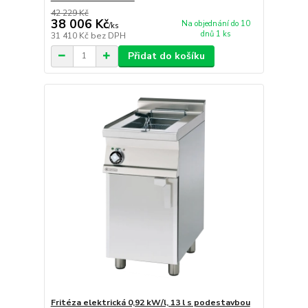
42 229 Kč
38 006 Kč
Na objednání do 10
/
ks
dnů 1 ks
31 410 Kč
bez DPH
Přidat do košíku
Fritéza elektrická 0,92 kW/l, 13 l s podestavbou