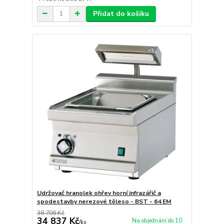
Přidat do košíku
Udržovač hranolek ohřev horní infrazářič a
spodestavby nerezové těleso - BST - 64 EM
38 708 Kč
34 837 Kč
Na objednání do 10
/
ks