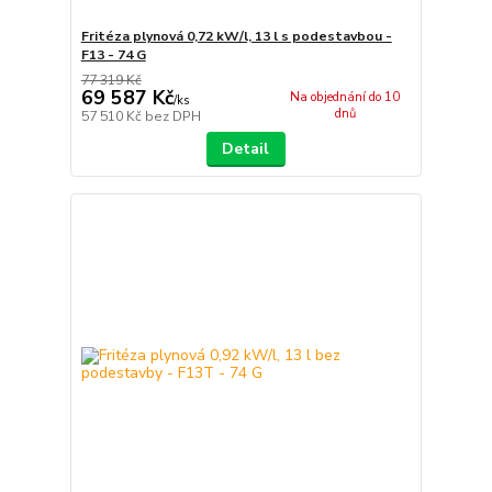
Fritéza plynová 0,72 kW/l, 13 l s podestavbou -
F13 - 74 G
77 319 Kč
69 587 Kč
Na objednání do 10
/
ks
dnů
57 510 Kč
bez DPH
Detail