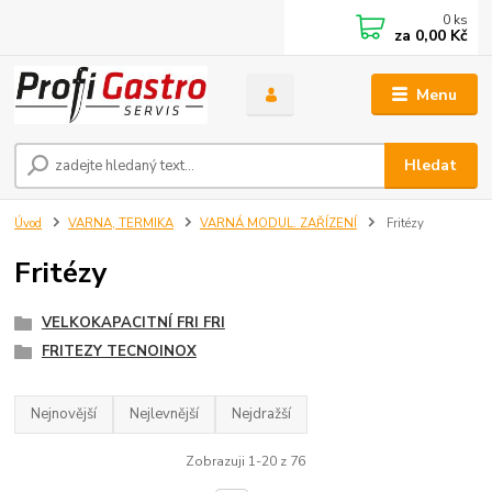
0
ks
za
0,00 Kč
Menu
Hledat
Úvod
VARNA, TERMIKA
VARNÁ MODUL. ZAŘÍZENÍ
Fritézy
Fritézy
VELKOKAPACITNÍ FRI FRI
FRITEZY TECNOINOX
Nejnovější
Nejlevnější
Nejdražší
Zobrazuji 1-20 z 76