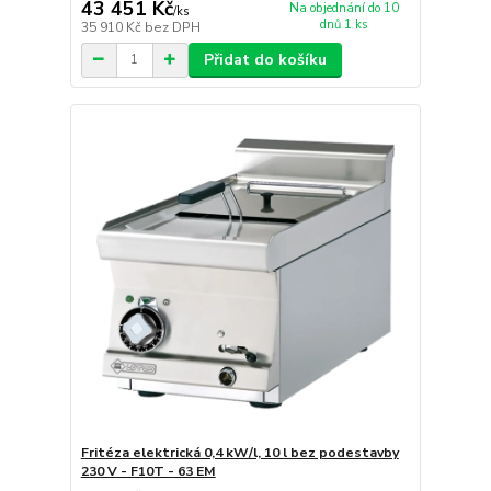
43 451 Kč
Na objednání do 10
/
ks
dnů 1 ks
35 910 Kč
bez DPH
Přidat do košíku
Fritéza elektrická 0,4 kW/l, 10 l bez podestavby
230 V - F10T - 63 EM