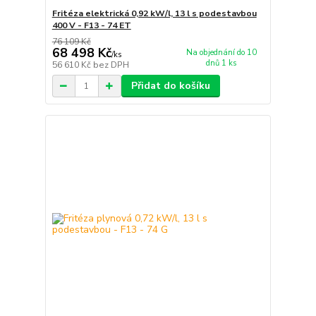
Fritéza elektrická 0,92 kW/l, 13 l s podestavbou
400 V - F13 - 74 ET
76 109 Kč
68 498 Kč
Na objednání do 10
/
ks
dnů 1 ks
56 610 Kč
bez DPH
Přidat do košíku