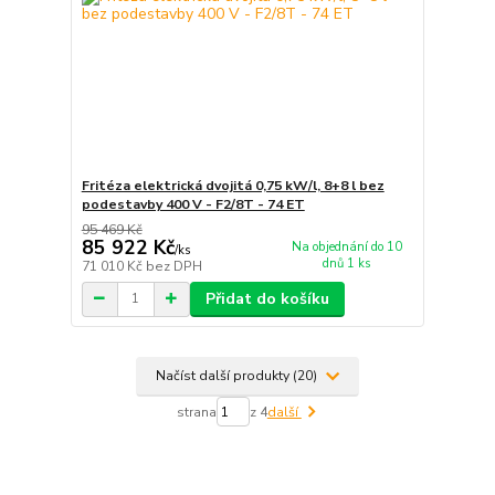
Fritéza elektrická dvojitá 0,75 kW/l, 8+8 l bez
podestavby 400 V - F2/8T - 74 ET
95 469 Kč
85 922 Kč
Na objednání do 10
/
ks
dnů 1 ks
71 010 Kč
bez DPH
Přidat do košíku
Načíst další produkty (20)
strana
z 4
další