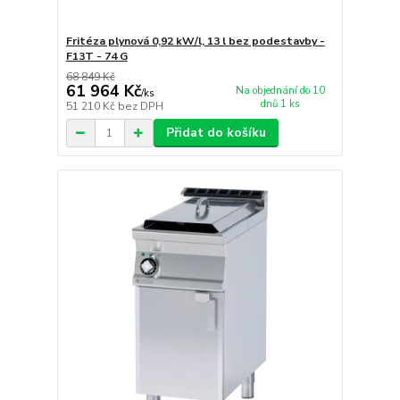
Fritéza plynová 0,92 kW/l, 13 l bez podestavby -
F13T - 74 G
68 849 Kč
61 964 Kč
Na objednání do 10
/
ks
dnů 1 ks
51 210 Kč
bez DPH
Přidat do košíku