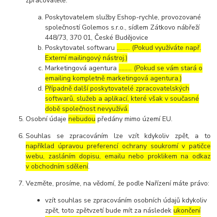
zpracovatelé:
Poskytovatelem služby Eshop-rychle, provozované
společností Golemos s.r.o., sídlem Zátkovo nábřeží
448/73, 370 01, České Budějovice
Poskytovatel softwaru
……… (Pokud využíváte např.
Externí mailingový nástroj.)
Marketingová agentura
……… (Pokud se vám stará o
emailing kompletně marketingová agentura.)
Případně další poskytovatelé zpracovatelských
softwarů, služeb a aplikací, které však v současné
době společnost nevyužívá.
Osobní údaje
nebudou
předány mimo území EU.
Souhlas se zpracováním lze vzít kdykoliv zpět, a to
například úpravou preferencí ochrany soukromí v patičce
webu, zasláním dopisu, emailu nebo proklikem na odkaz
v obchodním sdělení
.
Vezměte, prosíme, na vědomí, že podle Nařízení máte právo:
vzít souhlas se zpracováním osobních údajů kdykoliv
zpět, toto zpětvzetí bude mít za následek
ukončení