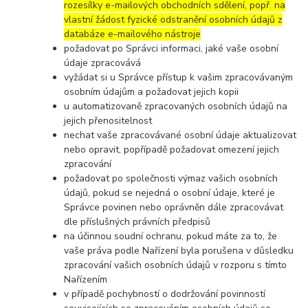
rozesílky e-mailových obchodních sdělení, popř. na
vlastní žádost fyzické odstranění osobních údajů z
databáze e-mailového nástroje
požadovat po Správci informaci, jaké vaše osobní
údaje zpracovává
vyžádat si u Správce přístup k vašim zpracovávaným
osobním údajům a požadovat jejich kopii
u automatizovaně zpracovaných osobních údajů na
jejich přenositelnost
nechat vaše zpracovávané osobní údaje aktualizovat
nebo opravit, popřípadě požadovat omezení jejich
zpracování
požadovat po společnosti výmaz vašich osobních
údajů, pokud se nejedná o osobní údaje, které je
Správce povinen nebo oprávněn dále zpracovávat
dle příslušných právních předpisů
na účinnou soudní ochranu, pokud máte za to, že
vaše práva podle Nařízení byla porušena v důsledku
zpracování vašich osobních údajů v rozporu s tímto
Nařízením
v případě pochybností o dodržování povinností