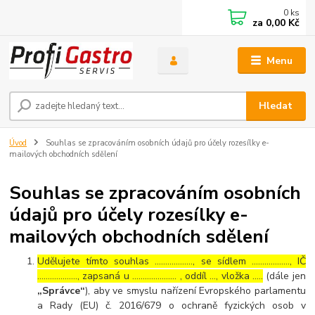
0
ks
za
0,00 Kč
Menu
Hledat
Úvod
Souhlas se zpracováním osobních údajů pro účely rozesílky e-
mailových obchodních sdělení
Souhlas se zpracováním osobních
údajů pro účely rozesílky e-
mailových obchodních sdělení
Udělujete tímto souhlas ……………..., se sídlem ………………, IČ
………………., zapsaná u ………………… , oddíl …, vložka …..
(dále jen
„Správce“
), aby ve smyslu nařízení Evropského parlamentu
a Rady (EU) č. 2016/679 o ochraně fyzických osob v