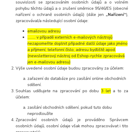
souvislosti se zpracováním osobních údajů a o volném
pohybu těchto údajů a o zrušení směrnice 95/46/ES (obecné
nařízení o ochraně osobních údajů) (dále jen
„Nařízení“
),
zpracovával/a následující osobní údaje:
emailovou adresu
……… v případě externích e-mailových nástrojů
nezapomeňte doplnit případné další údaje jako jméno
a příjmení; telefonní číslo; adresu bydliště apod.
(newsletterový nástroj od Eshop-rychle zpracovává
jen e-mailovou adresu)
Výše uvedené osobní údaje budou zpracovány za účelem:
zařazení do databáze pro zasílání online obchodních
sdělení.
Souhlas udělujete na zpracování po dobu
3 let
a to za
účelem:
zasílání obchodních sdělení, pokud tuto dobu
neprodloužíte
Zpracování osobních údajů je prováděno Správcem
osobních údajů, osobní údaje však mohou zpracovávat i tito