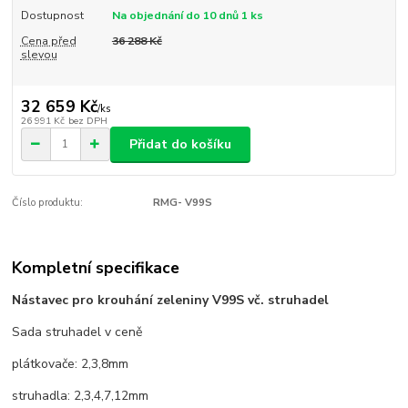
Dostupnost
Na objednání do 10 dnů 1 ks
Cena před
36 288 Kč
slevou
32 659 Kč
/
ks
26 991 Kč
bez DPH
Přidat do košíku
Číslo produktu:
RMG- V99S
Kompletní specifikace
Nástavec pro krouhání zeleniny V99S vč. struhadel
Sada struhadel v ceně
plátkovače: 2,3,8mm
struhadla: 2,3,4,7,12mm