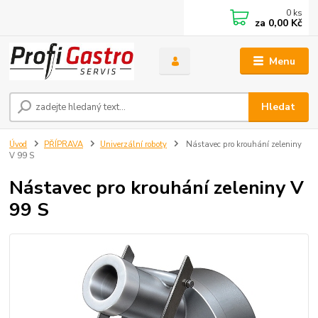
0
ks
za
0,00 Kč
Menu
Hledat
Úvod
PŘÍPRAVA
Univerzální roboty
Nástavec pro krouhání zeleniny
V 99 S
Nástavec pro krouhání zeleniny V
99 S