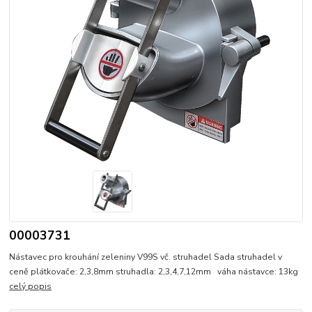
00003731
Nástavec pro krouhání zeleniny V99S vč. struhadel Sada struhadel v
ceně plátkovače: 2,3,8mm struhadla: 2,3,4,7,12mm váha nástavce: 13kg
celý popis