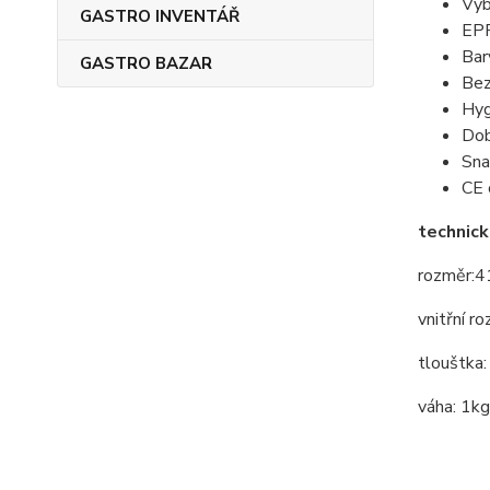
Výb
GASTRO INVENTÁŘ
EPP
Bar
GASTRO BAZAR
Bez
Hyg
Dob
Sna
CE 
technic
rozměr:
vnitřní 
tlouštka
váha: 1kg