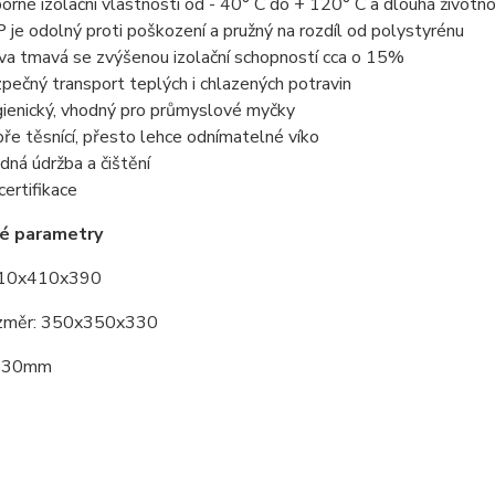
orné izolační vlastnosti od - 40° C do + 120° C a dlouhá životn
 je odolný proti poškození a pružný na rozdíl od polystyrénu
va tmavá se zvýšenou izolační schopností cca o 15%
pečný transport teplých i chlazených potravin
ienický, vhodný pro průmyslové myčky
ře těsnící, přesto lehce odnímatelné víko
dná údržba a čištění
certifikace
ké parametry
410x410x390
rozměr: 350x350x330
: 30mm