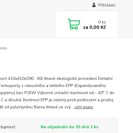
Přihlášení
0
ks
za
0,00 Kč
30mm
ort 410x410x390 , 40l tmavé ekologické provedení Detailní
Termoporty z robustního a lehkého EPP (Expandovaného
opylenu) bez FCKW Výborné izolační vlastnosti od - 40° C do
 C a dlouhá životnost EPP je odolný proti poškození a pružný
díl od polystyrénu Barva tmavá se zvý...
celý popis
tupnost
Na objednání do 10 dnů 1 ks