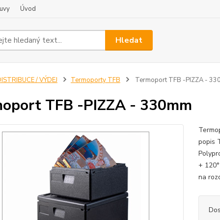
uvy
Úvod
Hledat
ISTRIBUCE / VÝDEJ
Termoporty TFB
Termoport TFB -PIZZA - 3
oport TFB -PIZZA - 330mm
Termop
popis 
Polypr
+ 120°
na roz
Dos