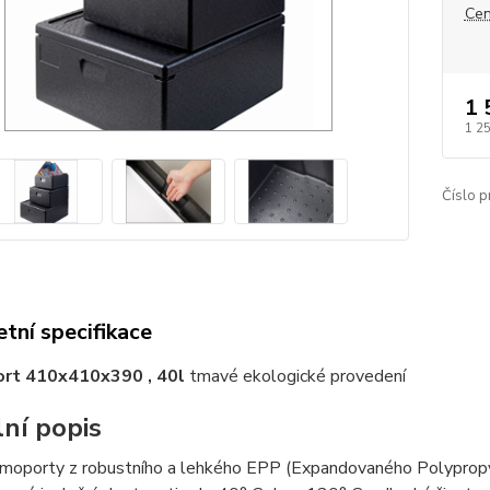
Cen
1 
1 2
Číslo p
tní specifikace
rt 410x410x390 , 40l
tmavé ekologické provedení
lní popis
moporty z robustního a lehkého EPP (Expandovaného Polypro