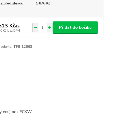
a před slevou
1 876 Kč
513 Kč
/
ks
Přidat do košíku
50 Kč
bez DPH
roduktu:
TFB-12063
pylenu) bez FCKW