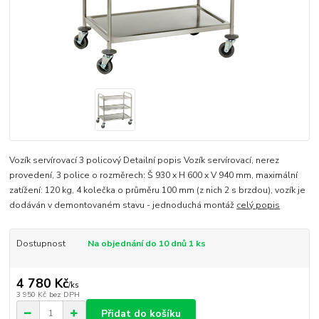
Vozík servírovací 3 policový Detailní popis Vozík servírovací, nerez
provedení, 3 police o rozměrech: Š 930 x H 600 x V 940 mm, maximální
zatížení: 120 kg, 4 kolečka o průměru 100 mm (z nich 2 s brzdou), vozík je
dodáván v demontovaném stavu - jednoduchá montáž
celý popis
Dostupnost
Na objednání do 10 dnů 1 ks
4 780 Kč
/
ks
3 950 Kč
bez DPH
Přidat do košíku