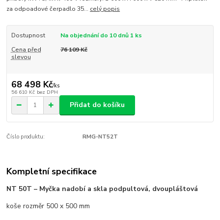
za odpoadové čerpadlo 35...
celý popis
Dostupnost
Na objednání do 10 dnů 1 ks
Cena před
76 109 Kč
slevou
68 498 Kč
/
ks
56 610 Kč
bez DPH
Přidat do košíku
Číslo produktu:
RMG-NT52T
Kompletní specifikace
NT 50T – Myčka nadobí a skla podpultová, dvoupláštová
koše rozměr 500 x 500 mm