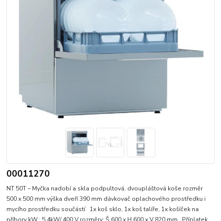
00011270
NT 50T – Myčka nadobí a skla podpultová, dvoupláštová koše rozměr
500 x 500 mm výška dveří 390 mm dávkovač oplachového prostředku i
mycího prostředku součástí 1x koš sklo, 1x koš talíře, 1x košíček na
příbory kW : 5,4kW/ 400 V rozměry: Š 600 x H 600 x V 820 mm Příplatek