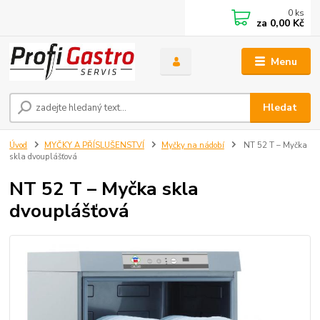
0
ks
za
0,00 Kč
Menu
Hledat
Úvod
MYČKY A PŘÍSLUŠENSTVÍ
Myčky na nádobí
NT 52 T – Myčka
skla dvouplášťová
NT 52 T – Myčka skla
dvouplášťová