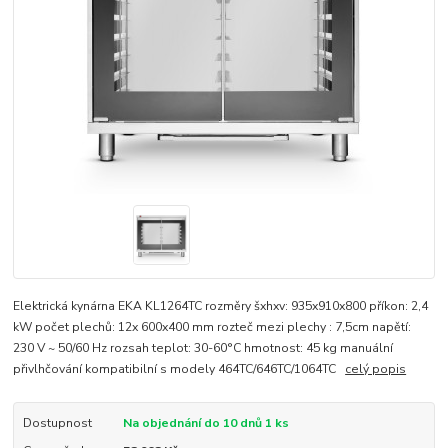
Elektrická kynárna EKA KL1264TC rozměry šxhxv: 935x910x800 příkon: 2,4
kW počet plechů: 12x 600x400 mm rozteč mezi plechy : 7,5cm napětí:
230 V ~ 50/60 Hz rozsah teplot: 30-60°C hmotnost: 45 kg manuální
přivlhčování kompatibilní s modely 464TC/646TC/1064TC
celý popis
Dostupnost
Na objednání do 10 dnů 1 ks