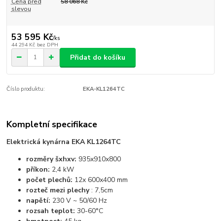
Cena před
58 068 Kč
slevou
53 595 Kč
/
ks
44 294 Kč
bez DPH
Přidat do košíku
Číslo produktu:
EKA-KL1264TC
Kompletní specifikace
Elektrická kynárna EKA KL1264TC
rozměry šxhxv:
935x910x800
příkon:
2,4 kW
počet plechů:
12x 600x400 mm
rozteč mezi plechy
: 7,5cm
napětí:
230 V ~ 50/60 Hz
rozsah teplot:
30-60°C