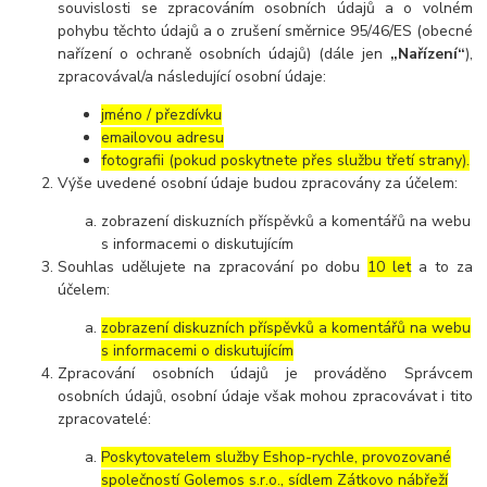
souvislosti se zpracováním osobních údajů a o volném
pohybu těchto údajů a o zrušení směrnice 95/46/ES (obecné
nařízení o ochraně osobních údajů) (dále jen
„Nařízení“
),
zpracovával/a následující osobní údaje:
jméno / přezdívku
emailovou adresu
fotografii (pokud poskytnete přes službu třetí strany).
Výše uvedené osobní údaje budou zpracovány za účelem:
zobrazení diskuzních příspěvků a komentářů na webu
s informacemi o diskutujícím
Souhlas udělujete na zpracování po dobu
10 let
a to za
účelem:
zobrazení diskuzních příspěvků a komentářů na webu
s informacemi o diskutujícím
Zpracování osobních údajů je prováděno Správcem
osobních údajů, osobní údaje však mohou zpracovávat i tito
zpracovatelé:
Poskytovatelem služby Eshop-rychle, provozované
společností Golemos s.r.o., sídlem Zátkovo nábřeží