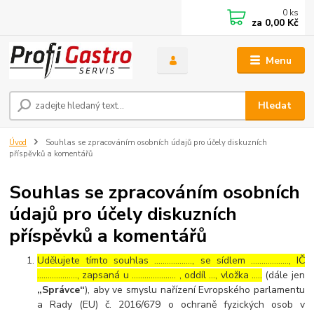
0
ks
za
0,00 Kč
Menu
Hledat
Úvod
Souhlas se zpracováním osobních údajů pro účely diskuzních
příspěvků a komentářů
Souhlas se zpracováním osobních
údajů pro účely diskuzních
příspěvků a komentářů
Udělujete tímto souhlas ……………..., se sídlem ………………, IČ
………………., zapsaná u ………………… , oddíl …, vložka …..
(dále jen
„Správce“
), aby ve smyslu nařízení Evropského parlamentu
a Rady (EU) č. 2016/679 o ochraně fyzických osob v