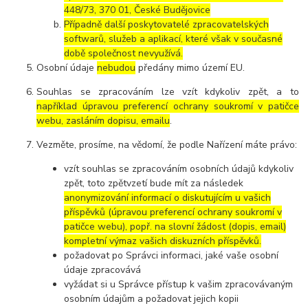
448/73, 370 01, České Budějovice
Případně další poskytovatelé zpracovatelských
softwarů, služeb a aplikací, které však v současné
době společnost nevyužívá.
Osobní údaje
nebudou
předány mimo území EU.
Souhlas se zpracováním lze vzít kdykoliv zpět, a to
například úpravou preferencí ochrany soukromí v patičce
webu, zasláním dopisu, emailu
.
Vezměte, prosíme, na vědomí, že podle Nařízení máte právo:
vzít souhlas se zpracováním osobních údajů kdykoliv
zpět, toto zpětvzetí bude mít za následek
anonymizování informací o diskutujícím u vašich
příspěvků (úpravou preferencí ochrany soukromí v
patičce webu), popř. na slovní žádost (dopis, email)
kompletní výmaz vašich diskuzních příspěvků.
požadovat po Správci informaci, jaké vaše osobní
údaje zpracovává
vyžádat si u Správce přístup k vašim zpracovávaným
osobním údajům a požadovat jejich kopii