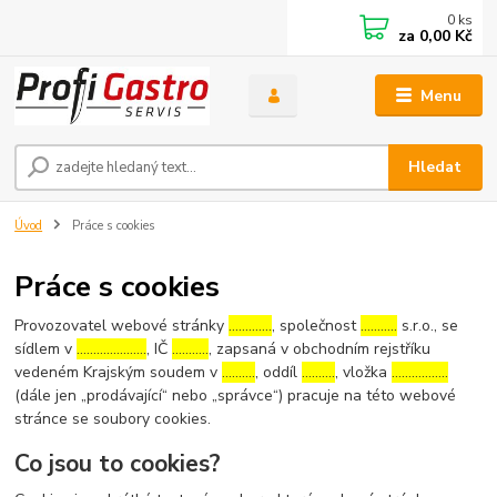
0
ks
za
0,00 Kč
Menu
Hledat
Úvod
Práce s cookies
Práce s cookies
Provozovatel webové stránky
………….
, společnost
………..
s.r.o., se
sídlem v
…………………
, IČ
………..
, zapsaná v obchodním rejstříku
vedeném Krajským soudem v
……….
, oddíl
……….
, vložka
……………..
(dále jen „prodávající“ nebo „správce“) pracuje na této webové
stránce se soubory cookies.
Co jsou to cookies?