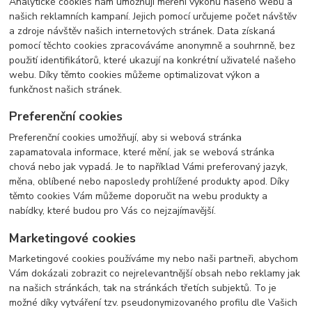
Analytické cookies nám umožňují měření výkonu našeho webu a
našich reklamních kampaní. Jejich pomocí určujeme počet návštěv
a zdroje návštěv našich internetových stránek. Data získaná
pomocí těchto cookies zpracováváme anonymně a souhrnně, bez
použití identifikátorů, které ukazují na konkrétní uživatelé našeho
webu. Díky těmto cookies můžeme optimalizovat výkon a
funkčnost našich stránek.
Preferenční cookies
Preferenční cookies umožňují, aby si webová stránka
zapamatovala informace, které mění, jak se webová stránka
chová nebo jak vypadá. Je to například Vámi preferovaný jazyk,
měna, oblíbené nebo naposledy prohlížené produkty apod. Díky
těmto cookies Vám můžeme doporučit na webu produkty a
nabídky, které budou pro Vás co nejzajímavější.
Marketingové cookies
Marketingové cookies používáme my nebo naši partneři, abychom
Vám dokázali zobrazit co nejrelevantnější obsah nebo reklamy jak
na našich stránkách, tak na stránkách třetích subjektů. To je
možné díky vytváření tzv. pseudonymizovaného profilu dle Vašich