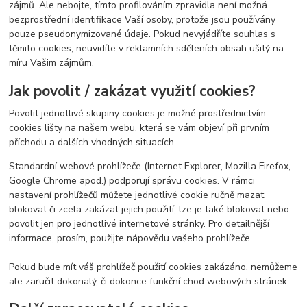
zájmů. Ale nebojte, tímto profilováním zpravidla není možná
bezprostřední identifikace Vaší osoby, protože jsou používány
pouze pseudonymizované údaje. Pokud nevyjádříte souhlas s
těmito cookies, neuvidíte v reklamních sděleních obsah ušitý na
míru Vašim zájmům.
Jak povolit / zakázat využití cookies?
Povolit jednotlivé skupiny cookies je možné prostřednictvím
cookies lišty na našem webu, která se vám objeví při prvním
příchodu a dalších vhodných situacích.
Standardní webové prohlížeče (Internet Explorer, Mozilla Firefox,
Google Chrome apod.) podporují správu cookies. V rámci
nastavení prohlížečů můžete jednotlivé cookie ručně mazat,
blokovat či zcela zakázat jejich použití, lze je také blokovat nebo
povolit jen pro jednotlivé internetové stránky. Pro detailnější
informace, prosím, použijte nápovědu vašeho prohlížeče.
Pokud bude mít váš prohlížeč použití cookies zakázáno, nemůžeme
ale zaručit dokonalý, či dokonce funkční chod webových stránek.