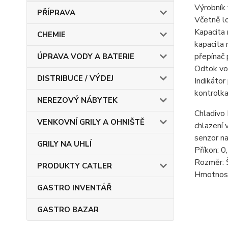
Výrobník 
PŘÍPRAVA
Včetně lo
Kapacita 
CHEMIE
kapacita 
přepínač 
ÚPRAVA VODY A BATERIE
Odtok vo
DISTRIBUCE / VÝDEJ
Indikátor
kontrolka
NEREZOVÝ NÁBYTEK
Chladivo
VENKOVNÍ GRILY A OHNIŠTĚ
chlazení
senzor na
GRILY NA UHLÍ
Příkon: 
Rozměr: 
PRODUKTY CATLER
Hmotnost
GASTRO INVENTÁŘ
GASTRO BAZAR