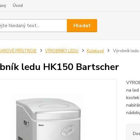
uvy
Úvod
Hledat
BAROVÉ PŘÍSTROJE
VÝROBNÍKY LEDU
Kuželové
Výrobník ledu
bník ledu HK150 Bartscher
VÝROBN
na led
kostek
nabírá
nádoby
Dos