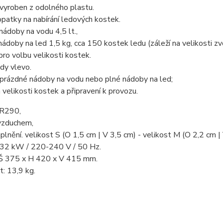
vyroben z odolného plastu.
patky na nabírání ledových kostek.
nádoby na vodu 4,5 lt.,
nádoby na led 1,5 kg, cca 150 kostek ledu (záleží na velikosti zv
pro volbu velikosti kostek.
dy vlevo.
 prázdné nádoby na vodu nebo plné nádoby na led;
 velikosti kostek a připravení k provozu.
 R290,
 vzduchem,
plnění. velikost S (O 1,5 cm | V 3,5 cm) - velikost M (O 2,2 cm |
0,32 kW / 220-240 V / 50 Hz.
Š 375 x H 420 x V 415 mm.
: 13,9 kg.