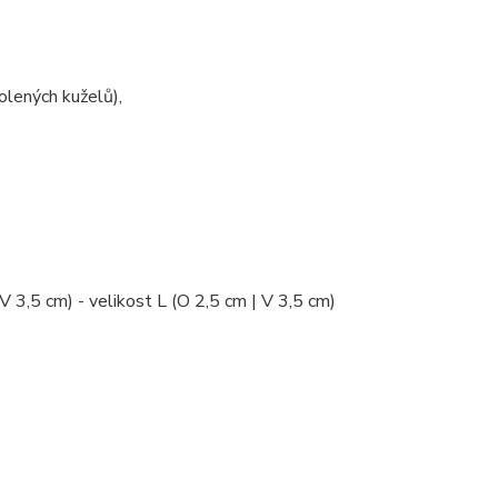
olených kuželů),
 V 3,5 cm) - velikost L (O 2,5 cm | V 3,5 cm)