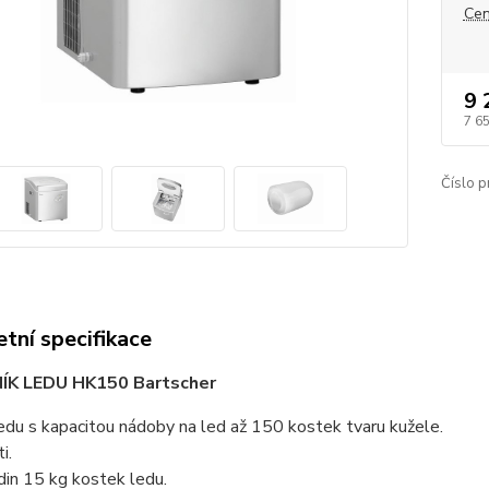
Cen
9 
7 6
Číslo p
tní specifikace
K LEDU HK150 Bartscher
edu s kapacitou nádoby na led až 150 kostek tvaru kužele.
i.
in 15 kg kostek ledu.