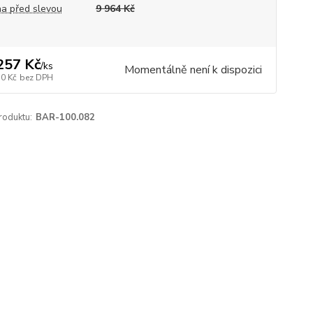
a před slevou
9 964 Kč
257 Kč
/
ks
Momentálně není k dispozici
50 Kč
bez DPH
roduktu:
BAR-100.082