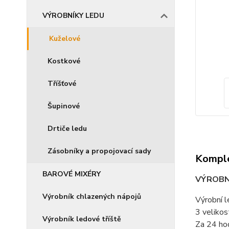
VÝROBNÍKY LEDU
Kuželové
Kostkové
Tříšťové
Šupinové
Drtiče ledu
Zásobníky a propojovací sady
Komple
BAROVÉ MIXÉRY
VÝROBNÍ
Výrobník chlazených nápojů
Výrobní l
3 velikost
Výrobník ledové tříště
Za 24 hod