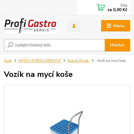
0
ks
za
0,00 Kč
Menu
Hledat
Úvod
MYČKY A PŘÍSLUŠENSTVÍ
Koše do Myček
Vozík na mycí koše
Vozík na mycí koše