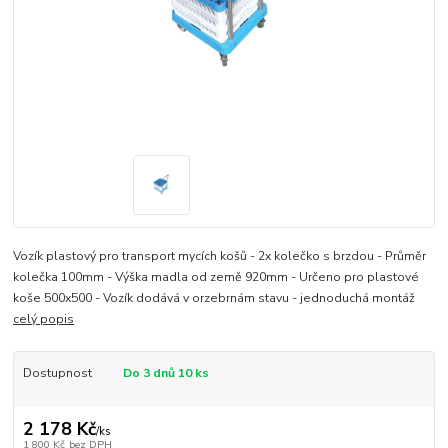
Vozík plastový pro transport mycích košů - 2x kolečko s brzdou - Průměr
kolečka 100mm - Výška madla od země 920mm - Určeno pro plastové
koše 500x500 - Vozík dodává v orzebrnám stavu - jednoduchá montáž
celý popis
Dostupnost
Do 3 dnů 10 ks
2 178 Kč
/
ks
1 800 Kč
bez DPH