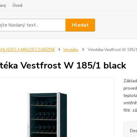
uvy
Úvod
Hledat
HLADÍCÍ A MRAZÍCÍ ZAŘÍZENÍ
Vinotéky
Vinotéka Vestfrost W 185/1
téka Vestfrost W 185/1 black
Základ
proved
teplota
vnitřní
filtr, 
Dos