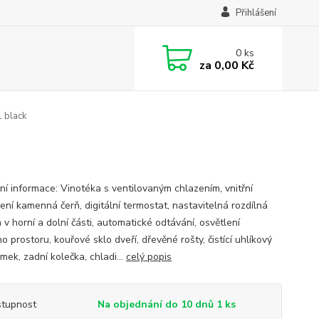
Přihlášení
0
ks
za
0,00 Kč
 black
ní informace: Vinotéka s ventilovaným chlazením, vnitřní
ení kamenná čerň, digitální termostat, nastavitelná rozdílná
 v horní a dolní části, automatické odtávání, osvětlení
ho prostoru, kouřové sklo dveří, dřevěné rošty, čistící uhlíkový
zámek, zadní kolečka, chladi...
celý popis
tupnost
Na objednání do 10 dnů 1 ks