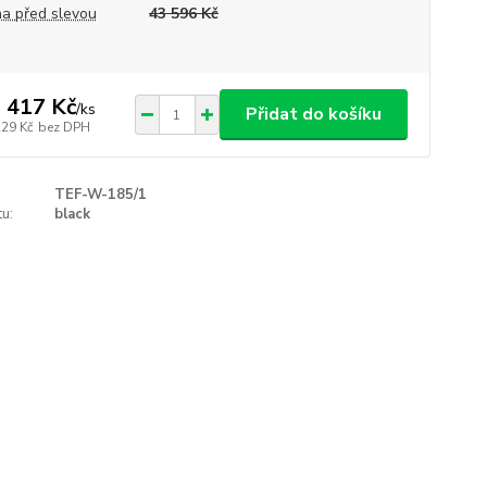
a před slevou
43 596 Kč
 417 Kč
/
ks
Přidat do košíku
229 Kč
bez DPH
TEF-W-185/1
u:
black