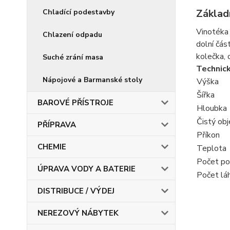
Základ
Chladící podestavby
Vinotéka 
Chlazení odpadu
dolní čás
kolečka, 
Suché zrání masa
Technic
Nápojové a Barmanské stoly
Výška
Šířka
BAROVÉ PŘÍSTROJE
Hloubka
Čistý ob
PŘÍPRAVA
Příkon
CHEMIE
Teplota
Počet po
ÚPRAVA VODY A BATERIE
Počet láh
DISTRIBUCE / VÝDEJ
NEREZOVÝ NÁBYTEK