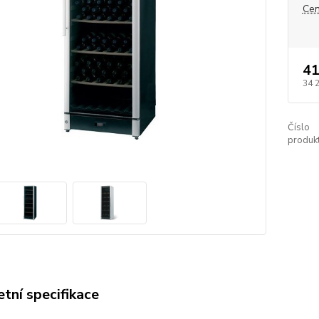
Cen
41
34 
Číslo
produkt
tní specifikace