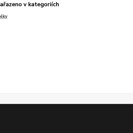
zařazeno v kategoriích
téky