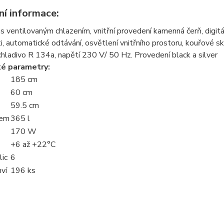
ní informace:
s ventilovaným chlazením, vnitřní provedení kamenná čerň, digitál
ti, automatické odtávání, osvětlení vnitřního prostoru, kouřové sklo
chladivo R 134a, napětí 230 V/ 50 Hz. Provedení black a silver
ké parametry:
185 cm
60 cm
59.5 cm
jem
365 l
170 W
+6 až +22°C
lic
6
ví
196 ks