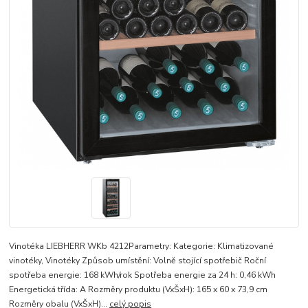
Vinotéka LIEBHERR WKb 4212Parametry: Kategorie: Klimatizované
vinotéky, Vinotéky Způsob umístění: Volně stojící spotřebič Roční
spotřeba energie: 168 kWh/rok Spotřeba energie za 24 h: 0,46 kWh
Energetická třída: A Rozměry produktu (VxŠxH): 165 x 60 x 73,9 cm
Rozměry obalu (VxŠxH)...
celý popis