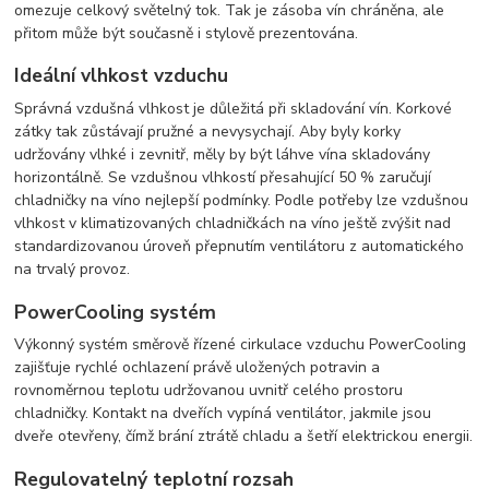
omezuje celkový světelný tok. Tak je zásoba vín chráněna, ale
přitom může být současně i stylově prezentována.
Ideální vlhkost vzduchu
Správná vzdušná vlhkost je důležitá při skladování vín. Korkové
zátky tak zůstávají pružné a nevysychají. Aby byly korky
udržovány vlhké i zevnitř, měly by být láhve vína skladovány
horizontálně. Se vzdušnou vlhkostí přesahující 50 % zaručují
chladničky na víno nejlepší podmínky. Podle potřeby lze vzdušnou
vlhkost v klimatizovaných chladničkách na víno ještě zvýšit nad
standardizovanou úroveň přepnutím ventilátoru z automatického
na trvalý provoz.
PowerCooling systém
Výkonný systém směrově řízené cirkulace vzduchu PowerCooling
zajišťuje rychlé ochlazení právě uložených potravin a
rovnoměrnou teplotu udržovanou uvnitř celého prostoru
chladničky. Kontakt na dveřích vypíná ventilátor, jakmile jsou
dveře otevřeny, čímž brání ztrátě chladu a šetří elektrickou energii.
Regulovatelný teplotní rozsah