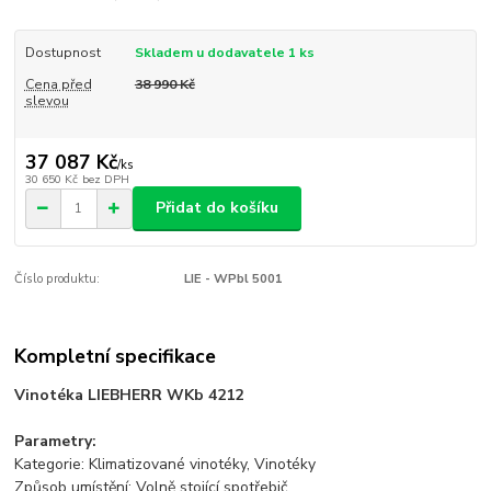
Dostupnost
Skladem u dodavatele 1 ks
Cena před
38 990 Kč
slevou
37 087 Kč
/
ks
30 650 Kč
bez DPH
Přidat do košíku
Číslo produktu:
LIE - WPbl 5001
Kompletní specifikace
Vinotéka LIEBHERR WKb 4212
Parametry:
Kategorie: Klimatizované vinotéky, Vinotéky
Způsob umístění: Volně stojící spotřebič