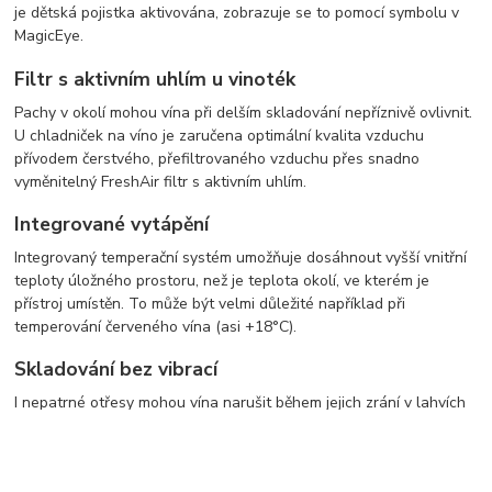
je dětská pojistka aktivována, zobrazuje se to pomocí symbolu v
MagicEye.
Filtr s aktivním uhlím u vinoték
Pachy v okolí mohou vína při delším skladování nepříznivě ovlivnit.
U chladniček na víno je zaručena optimální kvalita vzduchu
přívodem čerstvého, přefiltrovaného vzduchu přes snadno
vyměnitelný FreshAir filtr s aktivním uhlím.
Integrované vytápění
Integrovaný temperační systém umožňuje dosáhnout vyšší vnitřní
teploty úložného prostoru, než je teplota okolí, ve kterém je
přístroj umístěn. To může být velmi důležité například při
temperování červeného vína (asi +18°C).
Skladování bez vibrací
I nepatrné otřesy mohou vína narušit během jejich zrání v lahvích
a zabránit usazování tříslovin. Speciálně vyvinuté, mimořádně
klidné antivibrační kompresory zajišťují u všech chladniček na víno
šetrné skladování vín.