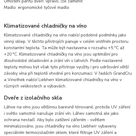
Umístění pantů dveří: vpravo, lze zaměnit
Madlo: ergonomické tyčové madlo
Klimatizované chladničky na víno
Klimatizované chladničky na víno nabízí podobné podmínky jako
vinný sklep. V těchto přístrojích panuje v celém vnitřním prostoru
konstantní teplota. Ta může být nastavena v rozsahu +5 °C až
+20 °C. Klimatizované chladničky na víno jsou optimální pro
dlouhodobé skladování a zrání vín v lahvích. Podle nastavené
teploty mohou být však tyto přístroje využity i pro udržování větší
zásoby vína při teplotě vhodné pro konzumaci. V řadách GrandCru
a Vinothek nabízí Liebherr klimatizované chladničky na víno v
různých velikostech a výbavách.
Dveře z izolačního skla
Láhve na víno jsou většinou barevně tónované, protože UV záření
i světlo samotné narušuje zrání vín. Láhev samotná ale jako
ochrana nestačí. Aby bylo zatížení zářením - světlem
minimalizováno, jsou chladničky na víno Liebherr vybaveny
speciálním termoizolačním sklem, které filtruje UV záření a