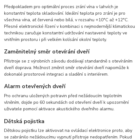
Předpokladem pro optimální proces zrání vína v lahvích je
konstantní teplota skladování. Ideální teplota pro zrání je pro
všechna vína, ať červená nebo bílá, v rozsahu +10°C až +12°C.
Přesné elektronické řízení v kombinaci s nejmodernější klimatickou
technikou zaručuje konstantní udržování nastavené teploty ve
vnitřním prostoru i při velkém kolísání okolní teploty.
Zaměnitelný směr otevírání dveří
Přístroje se z výrobních závodu dodávají standardně s otevíráním
dveří doprava. Možnost změnit směr otevírání dveří napomůže k
dokonalé prostorové integraci a sladění s interiérem.
Alarm otevřených dveří
Pro ochranu uložených potravin před nežádoucím teplotním
vlněním, dojde po 60 sekundách od otevření dveří k upozornění
uživatele pomocí aktivace akustického dveřního alarmu.
Dětská pojistka
Dětskou pojistku lze aktivovat na ovládací elektronice proto, aby
se zabránilo nežádoucímu vypnutí přístroje nedopatřením. Pokud