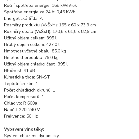
Roční spotřeba energie: 168 kWh/rok
Spotřeba energie za 24 h: 0,46 kWh
Energetická třída: A
Rozměry produktu (VxŠxH): 165 x 60 x 73,9 cm
Rozměry obalu (VxŠxH): 170,6 x 61,5 x 82,9 cm
Užitný objem celkem: 395 l
Hrubý objem celkem: 427,0 l
Hmotnost včetně obalu: 85,0 kg
Hmotnost produktu: 79,0 kg
Užitný objem chladící části: 395 l
Hlučnost: 41 dB
Klimatická třída: SN-ST
Teplotních zón: 1
Počet chladících okruhů: 1
Počet kompresorů: 1
Chladivo: R 600a
Napětí: 220-240 V
Frekvence: 50 Hz
Vybavení vinotéky:
Systém chlazení: dynamický