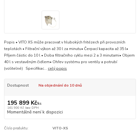
Popis • VITO XS může pracovat v hlubokých fritézech při provozních
teplotách • Filtrační výkon až 30 l za minutu• Čerpací kapacita až 35 l•
Příjem částic do 10 l • Doba filtračního cyklu mezi 2 a 3 minutami• Objem
40 l s vestavěným čidlem• Ohřev systému pro ventily a potrubí
(volitelné) Specifikac...
celý popis
Dostupnost
Na objednání do 10 dnů
195 899 Kč
/
ks
161 900 Kč
bez DPH
Momentálně není k dispozici
Číslo produktu:
VITO-XS