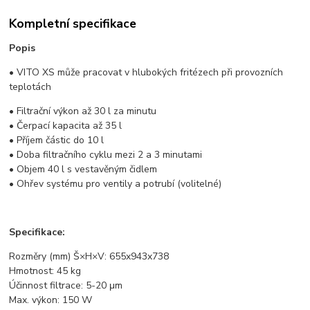
Kompletní specifikace
Popis
• VITO XS může pracovat v hlubokých fritézech při provozních
teplotách
• Filtrační výkon až 30 l za minutu
• Čerpací kapacita až 35 l
• Příjem částic do 10 l
• Doba filtračního cyklu mezi 2 a 3 minutami
• Objem 40 l s vestavěným čidlem
• Ohřev systému pro ventily a potrubí (volitelné)
Specifikace:
Rozměry (mm) Š×H×V:
655x943x738
Hmotnost: 45 kg
Účinnost filtrace: 5-20 μm
Max. výkon: 150 W