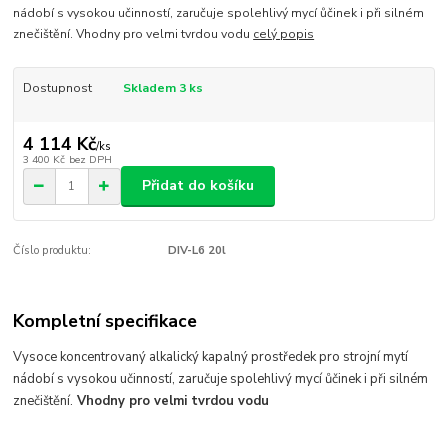
nádobí s vysokou učinností, zaručuje spolehlivý mycí ůčinek i při silném
znečištění. Vhodny pro velmi tvrdou vodu
celý popis
Dostupnost
Skladem 3 ks
4 114 Kč
/
ks
3 400 Kč
bez DPH
Přidat do košíku
Číslo produktu:
DIV-L6 20l
Kompletní specifikace
Vysoce koncentrovaný alkalický kapalný prostředek pro strojní mytí
nádobí s vysokou učinností, zaručuje spolehlivý mycí ůčinek i při silném
znečištění.
Vhodny pro velmi tvrdou vodu