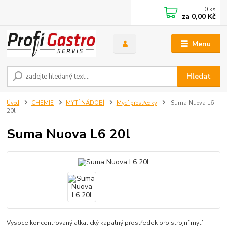
0
ks
za
0,00 Kč
Menu
Hledat
Úvod
CHEMIE
MYTÍ NÁDOBÍ
Mycí prostředky
Suma Nuova L6
20l
Suma Nuova L6 20l
Vysoce koncentrovaný alkalický kapalný prostředek pro strojní mytí