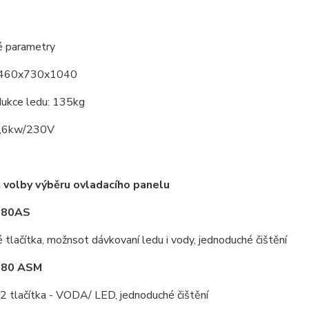
é parametry
 460x730x1040
dukce ledu: 135kg
0,6kw/230V
volby výběru ovladacího panelu
180AS
tlačítka, možnsot dávkovaní ledu i vody, jednoduché čištění
180 ASM
2 tlačítka - VODA/ LED, jednoduché čištění