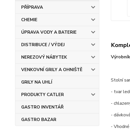
PŘÍPRAVA
CHEMIE
ÚPRAVA VODY A BATERIE
Komple
DISTRIBUCE / VÝDEJ
Výrobní
NEREZOVÝ NÁBYTEK
VENKOVNÍ GRILY A OHNIŠTĚ
Stolní s
GRILY NA UHLÍ
- tvar le
PRODUKTY CATLER
- chlaze
GASTRO INVENTÁŘ
- dávková
GASTRO BAZAR
- Vhodné 