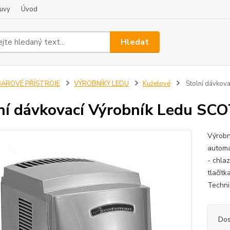
uvy
Úvod
Hledat
BAROVÉ PŘÍSTROJE
VÝROBNÍKY LEDU
Kuželové
Stolní dávko
ní dávkovací Výrobník Ledu 
Výrob
automa
- chla
tlačítk
Techni
Dos