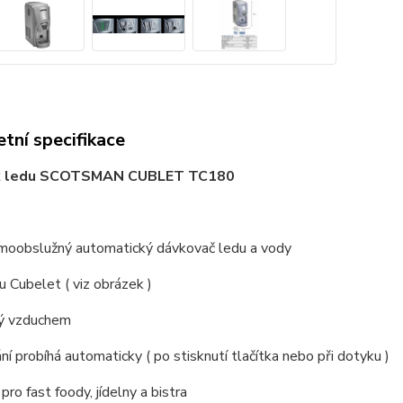
tní specifikace
k ledu SCOTSMAN CUBLET TC180
amoobslužný automatický dávkovač ledu a vody
du Cubelet ( viz obrázek )
ný vzduchem
ní probíhá automaticky ( po stisknutí tlačítka nebo při dotyku )
pro fast foody, jídelny a bistra