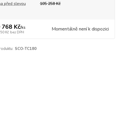
a před slevou
105 258 Kč
 768 Kč
/
ks
Momentálně není k dispozici
750 Kč
bez DPH
roduktu:
SCO-TC180