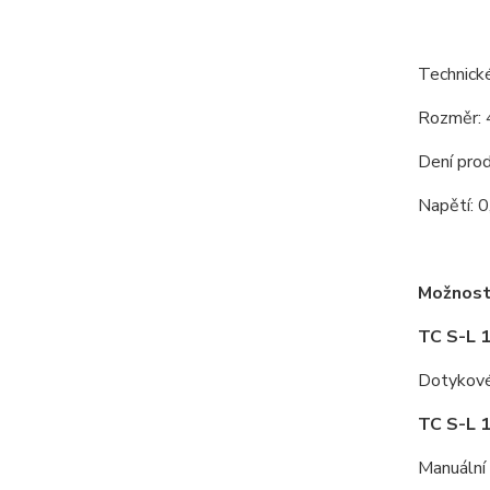
Technick
Rozměr:
Dení pro
Napětí: 
Možnost 
TC S-L 
Dotykové 
TC S-L 
Manuální 