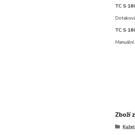
TC S 18
Dotaková 
TC S 1
Manuální 
Zboží 
Kuže