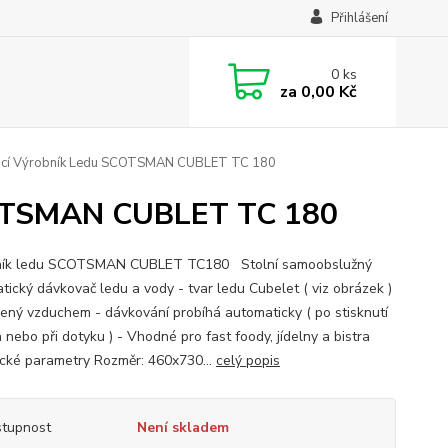
Přihlášení
0
ks
za
0,00 Kč
vací Výrobník Ledu SCOTSMAN CUBLET TC 180
SCOTSMAN CUBLET TC 180
ník ledu SCOTSMAN CUBLET TC180 Stolní samoobslužný
tický dávkovač ledu a vody - tvar ledu Cubelet ( viz obrázek )
zený vzduchem - dávkování probíhá automaticky ( po stisknutí
a nebo při dotyku ) - Vhodné pro fast foody, jídelny a bistra
cké parametry Rozměr: 460x730...
celý popis
tupnost
Není skladem