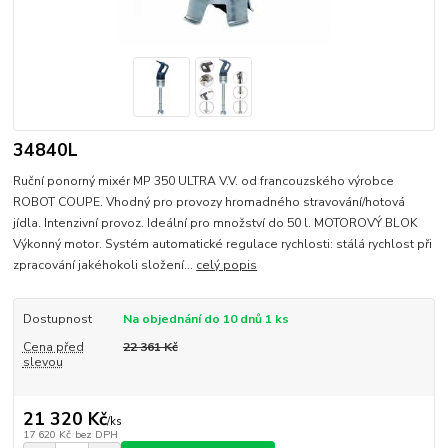
34840L
Ruční ponorný mixér MP 350 ULTRA V.V. od francouzského výrobce
ROBOT COUPE. Vhodný pro provozy hromadného stravování/hotová
jídla. Intenzivní provoz. Ideální pro množství do 50 l. MOTOROVÝ BLOK
Výkonný motor. Systém automatické regulace rychlosti: stálá rychlost při
zpracování jakéhokoli složení...
celý popis
Dostupnost
Na objednání do 10 dnů 1 ks
Cena před
22 361 Kč
slevou
21 320 Kč
/
ks
17 620 Kč
bez DPH