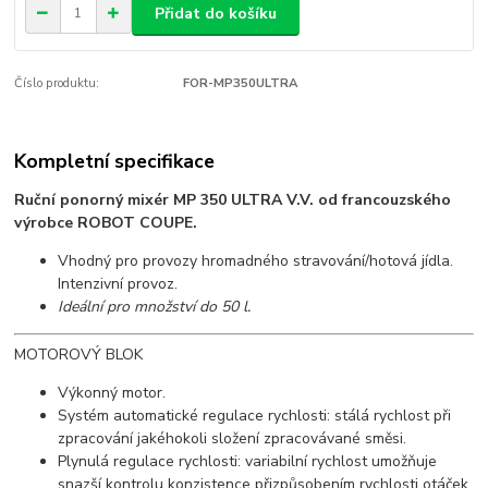
Přidat do košíku
Číslo produktu:
FOR-MP350ULTRA
Kompletní specifikace
Ruční ponorný mixér MP 350 ULTRA V.V. od francouzského
výrobce ROBOT COUPE.
Vhodný pro provozy hromadného stravování/hotová jídla.
Intenzivní provoz.
Ideální pro množství do 50 l.
MOTOROVÝ BLOK
Výkonný motor.
Systém automatické regulace rychlosti: stálá rychlost při
zpracování jakéhokoli složení zpracovávané směsi.
Plynulá regulace rychlosti: variabilní rychlost umožňuje
snazší kontrolu konzistence přizpůsobením rychlosti otáček