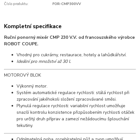
Číslo produktu:
FOR-CMP300VV
Kompletní specifikace
Ruční ponorný mixér CMP 230 V.V. od francouzského výrobce
ROBOT COUPE.
Vhodný pro cukrárny, restaurace, hotely a lahůdkářství.
Ideální pro množství až 30 l.
MOTOROVÝ BLOK
Výkonný motor.
Systém automatické regulace rychlosti: stálá rychlost při
zpracování jakéhokoli složení zpracovávané směsi.
Plynulá regulace rychlosti: variabilní rychlost umožňuje
snazší kontrolu konzistence přizpůsobením rychlosti otáček
pro určitý druh příprav a zamezí nežádoucímu šplouchání
tekutiny.
Odnímatelná noha, rozebíratelný nůž a zvon umožňují