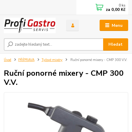
0
ks
za
0,00 Kč
Menu
Hledat
Úvod
PŘÍPRAVA
Tyčové mixéry
Ruční ponorné mixery - CMP 300 V.V.
Ruční ponorné mixery - CMP 300
V.V.