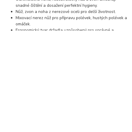
snadné čištění a dosažení perfektní hygieny.
Nůž, zvon a noha z nerezové oceli pro delší životnost.
Mixovací nerez nůž pro přípravu polévek, hustých polévek a
omáček.
Ergonomický tvar držadla uzpůsobený pro správné a
pohodlné uchopení.
Standardní vybavení:
mixovací nůž,
držák na zavěšení,
montážní klíč pro snadné rozebrání mixovacího nože.
Lze doobjednat:
držáky k upevnění mixeru k nádobě – nastavitelné a
univerzální