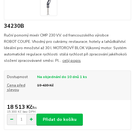
34230B
Ruční ponorný mixér CMP 230 V.V. od francouzského výrobce
ROBOT COUPE. Vhodný pro cukrárny, restaurace, hotely a lahůdkářství.
Ideální pro množství až 30 l. MOTOROVÝ BLOK Výkonný motor. Systém
automatické regulace rychlosti: stálá rychlost při zpracování jakéhokoli
složení zpracovávané směsi. Pl...
celý popis
Dostupnost
Na objednání do 10 dnů 1 ks
Cena před
19 439 Kč
slevou
18 513 Kč
/
ks
15 300 Kč
bez DPH
Přidat do košíku