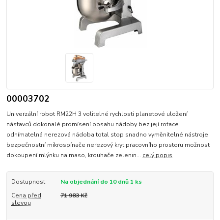
00003702
Univerzální robot RM22H 3 volitelné rychlosti planetové uložení
nástavců dokonalé promísení obsahu nádoby bez její rotace
odnímatelná nerezová nádoba total stop snadno vyměnitelné nástroje
bezpečnostní mikrospínače nerezový kryt pracovního prostoru možnost
dokoupení mlýnku na maso, krouhače zelenin...
celý popis
Dostupnost
Na objednání do 10 dnů 1 ks
Cena před
71 983 Kč
slevou