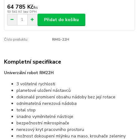
64 785 Kč
/
ks
53 541 Kč
bez DPH
Přidat do košíku
Číslo produktu:
RMG-22H
Kompletní specifikace
Univerzální robot RM22H
3 volitelné rychlosti
planetové uložení nástavců
dokonalé promísení obsahu nádoby bez její rotace
odnímatelná nerezová nádoba
total stop
snadno vyměnitelné nástroje
bezpečnostní mikrospínače
nerezový kryt pracovního prostoru
možnost dokoupení mlýnku na maso, krouhače zeleniny