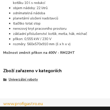
kotlíku 10 l s redukcí
objem nádoby: 22 litrů
odnímatelná nádoba
planetární uložení nadstavců
tlačítko total stop
nerezový kryt pracovního prostoru
základní příslušenství: kotlík, metla, hák, míchač
příkon: 0,555 kW / 230 V
rozměry: 560x570x910 mm (š x h x v)
Možnost změnit příkon na 400V - RM22HT
Zboží zařazeno v kategoriích
Univerzální roboty
www.profigastro.eu