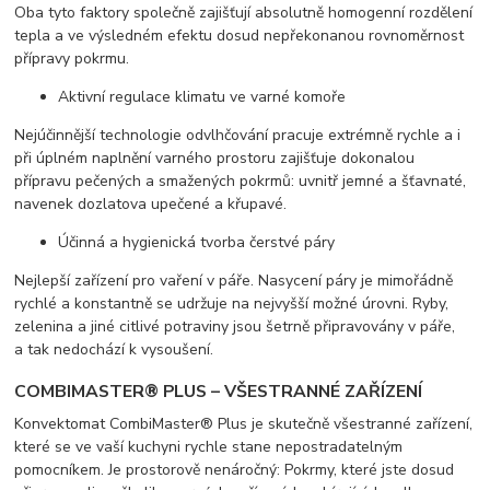
Oba tyto faktory společně zajišťují absolutně homogenní rozdělení
tepla a ve výsledném efektu dosud nepřekonanou rovnoměrnost
přípravy pokrmu.
Aktivní regulace klimatu ve varné komoře
Nejúčinnější technologie odvlhčování pracuje extrémně rychle a i
při úplném naplnění varného prostoru zajišťuje dokonalou
přípravu pečených a smažených pokrmů: uvnitř jemné a šťavnaté,
navenek dozlatova upečené a křupavé.
Účinná a hygienická tvorba čerstvé páry
Nejlepší zařízení pro vaření v páře. Nasycení páry je mimořádně
rychlé a konstantně se udržuje na nejvyšší možné úrovni. Ryby,
zelenina a jiné citlivé potraviny jsou šetrně připravovány v páře,
a tak nedochází k vysoušení.
COMBIMASTER® PLUS – VŠESTRANNÉ ZAŘÍZENÍ
Konvektomat CombiMaster® Plus je skutečně všestranné zařízení,
které se ve vaší kuchyni rychle stane nepostradatelným
pomocníkem. Je prostorově nenáročný: Pokrmy, které jste dosud