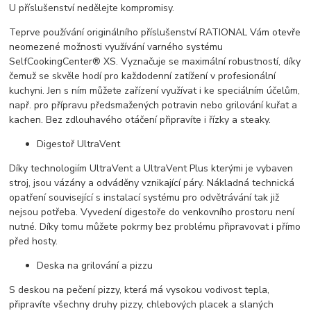
U příslušenství nedělejte kompromisy.
Teprve používání originálního příslušenství RATIONAL Vám otevře
neomezené možnosti využívání varného systému
SelfCookingCenter® XS. Vyznačuje se maximální robustností, díky
čemuž se skvěle hodí pro každodenní zatížení v profesionální
kuchyni. Jen s ním můžete zařízení využívat i ke speciálním účelům,
např. pro přípravu předsmažených potravin nebo grilování kuřat a
kachen. Bez zdlouhavého otáčení připravíte i řízky a steaky.
Digestoř UltraVent
Díky technologiím UltraVent a UltraVent Plus kterými je vybaven
stroj, jsou vázány a odváděny vznikající páry. Nákladná technická
opatření související s instalací systému pro odvětrávání tak již
nejsou potřeba. Vyvedení digestoře do venkovního prostoru není
nutné. Díky tomu můžete pokrmy bez problému připravovat i přímo
před hosty.
Deska na grilování a pizzu
S deskou na pečení pizzy, která má vysokou vodivost tepla,
připravíte všechny druhy pizzy, chlebových placek a slaných