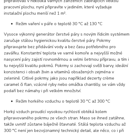
připravovali v několika varných zařízeních zabírajících velkou
pracovní plochu, nyní připravíte v jediném, které vyžaduje
instalační plochu menší než 1 m².
Režim vaření v páře o teplotě 30 °C až 130 °C
Vysoce výkonný generátor čerstvé páry s novým řídicím systémem
zaručuje stálou hygienickou kvalitu čerstvé páry. Pokrmy
připravujete bez přidávání vody a bez času potřebného pro
zavářku. Konstantní teplota ve varné komoře a nejvyšší možné
nasycení páry zajistí rovnoměrnou a velmi šetrnou přípravu, a tím i
tu nejvyšší kvalitu pokrmů. Pokrmy si zachovají svěží barvy, ideální
konzistenci i obsah živin a vitamínů obsažených zejména v
zelenině. Citlivé pokrmy, jako jsou například dezerty crème
caramel či flan, vzácné ryby nebo omáčka chantilly, se vám vždy
podaří bez námahy i při velkém množství.
Režim horkého vzduchu o teplotě 30 °C až 300 °C
Horký vzduch proudící vysokou rychlostí obtéká kolem
připravovaného pokrmu ze všech stran. Maso se ihned zatáhne,
takže uvnitř zůstane báječně šťavnaté. Stálá teplota vzduchu až
300 °C není jen bezvýznamný technický detail, ale něco, co i při