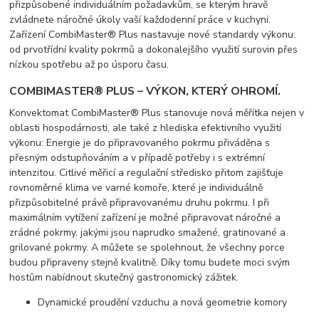
přizpůsobené individuálním požadavkům, se kterým hravě
zvládnete náročné úkoly vaší každodenní práce v kuchyni.
Zařízení CombiMaster® Plus nastavuje nové standardy výkonu:
od prvotřídní kvality pokrmů a dokonalejšího využití surovin přes
nízkou spotřebu až po úsporu času.
COMBIMASTER® PLUS – VÝKON, KTERÝ OHROMÍ.
Konvektomat CombiMaster® Plus stanovuje nová měřítka nejen v
oblasti hospodárnosti, ale také z hlediska efektivního využití
výkonu: Energie je do připravovaného pokrmu přiváděna s
přesným odstupňováním a v případě potřeby i s extrémní
intenzitou. Citlivé měřicí a regulační středisko přitom zajišťuje
rovnoměrné klima ve varné komoře, které je individuálně
přizpůsobitelné právě připravovanému druhu pokrmu. I při
maximálním vytížení zařízení je možné připravovat náročné a
zrádné pokrmy, jakými jsou naprudko smažené, gratinované a
grilované pokrmy. A můžete se spolehnout, že všechny porce
budou připraveny stejně kvalitně. Díky tomu budete moci svým
hostům nabídnout skutečný gastronomický zážitek.
Dynamické proudění vzduchu a nová geometrie komory