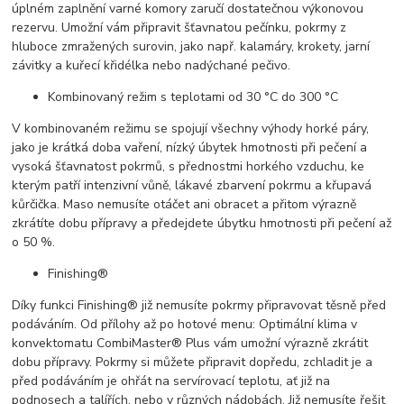
úplném zaplnění varné komory zaručí dostatečnou výkonovou
rezervu. Umožní vám připravit šťavnatou pečínku, pokrmy z
hluboce zmražených surovin, jako např. kalamáry, krokety, jarní
závitky a kuřecí křidélka nebo nadýchané pečivo.
Kombinovaný režim s teplotami od 30 °C do 300 °C
V kombinovaném režimu se spojují všechny výhody horké páry,
jako je krátká doba vaření, nízký úbytek hmotnosti při pečení a
vysoká šťavnatost pokrmů, s přednostmi horkého vzduchu, ke
kterým patří intenzivní vůně, lákavé zbarvení pokrmu a křupavá
kůrčička. Maso nemusíte otáčet ani obracet a přitom výrazně
zkrátíte dobu přípravy a předejdete úbytku hmotnosti při pečení až
o 50 %.
Finishing®
Díky funkci Finishing® již nemusíte pokrmy připravovat těsně před
podáváním. Od přílohy až po hotové menu: Optimální klima v
konvektomatu CombiMaster® Plus vám umožní výrazně zkrátit
dobu přípravy. Pokrmy si můžete připravit dopředu, zchladit je a
před podáváním je ohřát na servírovací teplotu, ať již na
podnosech a talířích, nebo v různých nádobách. Již nemusíte řešit