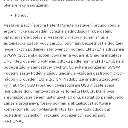
plynárenským sdružením.
Pohodlí
Vestavěná ruční sprcha Patent Plynulé nastavení proudu vody a
ergonomické uspořádání výrazně zjednodušují hrubé čištění,
oplachování a dolévání. Vestavěný vratný mechanismus a
automatický uzávěr vody zaručují optimální bezpečnost a dodržení
hygienických podmínek stanovených normou EN 1717 a sdružením
SVGW (Švýcarský spolek plynáren a vodáren). Snadná instalace
Díky integrovanému volnému odtoku podle normy EN 1717 již není
potřeba žádný samostatný trychtýř. Schválení sdružením SVGW.
Podélný zásuv Podélný zásuv umožňuje vkládání gastronomických
nádob v provedení 1/3 a 2/3 GN. Nádoby lze snadnou zasouvat i
vyjímat. Port USB Prostřednictvím rozhraní USB můžete zcela
jednoduše dokumentovat data ve formátu HACCP, která byla
shromažďována během uplynulých 10 dnů, načítat do paměťového
zařízení programy přípravy pokrmů a aktualizovat software
konvektomatu CombiMaster® Plus tak, aby vždy odpovídal
posledním výsledkům výzkumů prováděných společností
RATIONAL.