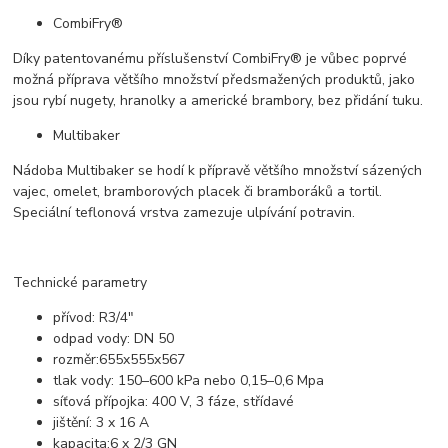
CombiFry®
Díky patentovanému příslušenství CombiFry® je vůbec poprvé
možná příprava většího množství předsmažených produktů, jako
jsou rybí nugety, hranolky a americké brambory, bez přidání tuku.
Multibaker
Nádoba Multibaker se hodí k přípravě většího množství sázených
vajec, omelet, bramborových placek či bramboráků a tortil.
Speciální teflonová vrstva zamezuje ulpívání potravin.
Technické parametry
přívod: R3/4"
odpad vody: DN 50
rozměr:655x555x567
tlak vody: 150–600 kPa nebo 0,15–0,6 Mpa
síťová přípojka: 400 V, 3 fáze, střídavé
jištění: 3 x 16 A
kapacita:6 x 2/3 GN