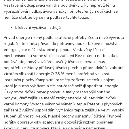
Vestavěná odkapávací vanička pod dvířky Díky nepřetržitému
vyprazdňování odkapávací vaničky i při otevřených dvířkách se
nemůže stát, že by se na podlaze tvořily louže.
Efektivní využívání zdrojů
Přívod energie řízený podle skutečné potřeby Zcela nově vyvinutá
regulační technika přivádí do potraviny pouze takové množství
energie, jaké může skutečně pojmout. Vestavěný těsnicí
mechanismus u volně stojících zařízení Bez ohledu na to, zda se
používá stojanový vozík:Vestavěný těsnicí mechanismus
nepotřebuje žádný přídavný těsnicí plech a přitom dokáže zabránit
ztrátám vlhkosti i energie.O 28 % menší potřebná velikost
instalační plochy Kompaktní rozměry zařízení zmenšují objem,
který je nutno vyhřívat, a tím současně snižují spotřebu energie.
Úzký otvor dvířek navíc poskytuje malý rozsah výklopného
pohybu, čímž zajišťuje menší ztráty energie při otevírání dvířek
varné komory. Vysoce výkonný výměník tepla Patent u plynových
zařízení Zvláštní uspořádání výměníku tepla zajišťuje velmi vysoký
stupeň účinnosti. Velké, hladké plochy usnadňují čištění. Plynové
hořáky obdržely díky spalování s obzvláště nízkým obsahem
škodlivin cenu za inovaci, která je udělována německým