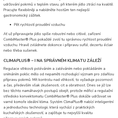
udržování pokrmů v teplém stavu, při kterém jídlo ztrácí na kvalitě.
Pracujte flexibilněji a nabídněte hostům ten nejlepší
gastronomický zážitek.
Pět rychlostí proudění vzduchu
Ať už připravujete jídlo spíše robustní nebo citlivé, zařízení
CombiMaster® Plus pokaždé zvolí tu správnou rychlost proudění
vzduchu. Hravě zvládnete dokonce i přípravu suflé, dezertu éclair
nebo třeba sušenek.
CLIMAPLUS® – I NA SPRÁVNÉM KLIMATU ZÁLEŽÍ
Regulace vlhkosti poléváním a zaléváním nebo pokládáním a
snímáním poklic mělo od nepaměti rozhodující význam pro zdařilou
přípravu pokrmů. Mít kontrolu nad vlhkostí, to vyžaduje pozornost
a čas, především však zkušenosti, cit a obratnost. Dnes se již lze
bez těchto namáhavých postupů obejít, protože měřicí a regulační
středisko konvektomatu CombiMaster® Plus dokáže udržovat ve
varné komoře ideální klima. Systém ClimaPlus® nabízí inteligentní
a jednoduchou technologii, která vychází z praktických
kuchařských zkušeností, a zajišťuje tu nejvyšší kvalitu