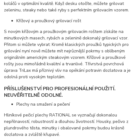
koláčů v optimální kvalitě. Když desku otočíte, můžete grilovat
zeleninu, steaky nebo také ryby s perfektním grilovacím vzorem.
Křížový a proužkový grilovací rošt
S novým křížovým a proužkovým grilovacím roštem získáte na
minutkových masech, rybách a zelenině dokonalý grilovací vzor.
Přitom si můžete vybrat: Kromě klasických proužků typických pro
grilování nyní nově můžete mít nejrůznější pokrmy s oblíbeným
originálním americkým steakovým vzorem. Křížové a proužkové
rošty jsou mimořádně kvalitní a trvanlivé. Třívrstvá povrchová
úprava TriLax má příznivý vliv na opékání potravin dozlatova a je
odolná proti vysokým teplotám.
PŘÍSLUŠENSTVÍ PRO PROFESIONÁLNÍ POUŽITÍ.
NEUVĚŘITELNĚ ODOLNÉ.
Plechy na smažení a pečení
Hliníkové pečicí plechy RATIONAL se vyznačují dokonalou
nepřilnavostí, robustností a dlouhou životností. Housky, pečivo z
plundrového těsta, minutky i obalované pokrmy budou krásně
dozlatova a zvláště křupavé.