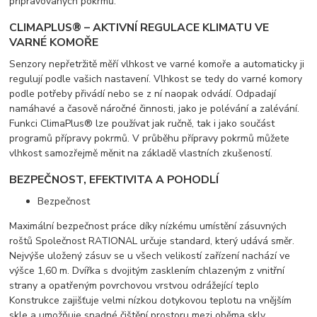
připravovaných pokrmů.
CLIMAPLUS® – AKTIVNÍ REGULACE KLIMATU VE
VARNÉ KOMOŘE
Senzory nepřetržitě měří vlhkost ve varné komoře a automaticky ji
regulují podle vašich nastavení. Vlhkost se tedy do varné komory
podle potřeby přivádí nebo se z ní naopak odvádí. Odpadají
namáhavé a časově náročné činnosti, jako je polévání a zalévání.
Funkci ClimaPlus® lze používat jak ručně, tak i jako součást
programů přípravy pokrmů. V průběhu přípravy pokrmů můžete
vlhkost samozřejmě měnit na základě vlastních zkušeností.
BEZPEČNOST, EFEKTIVITA A POHODLÍ
Bezpečnost
Maximální bezpečnost práce díky nízkému umístění zásuvných
roštů Společnost RATIONAL určuje standard, který udává směr.
Nejvýše uložený zásuv se u všech velikostí zařízení nachází ve
výšce 1,60 m. Dvířka s dvojitým zasklením chlazeným z vnitřní
strany a opatřeným povrchovou vrstvou odrážející teplo
Konstrukce zajišťuje velmi nízkou dotykovou teplotu na vnějším
skle a umožňuje snadné čištění prostoru mezi oběma skly.