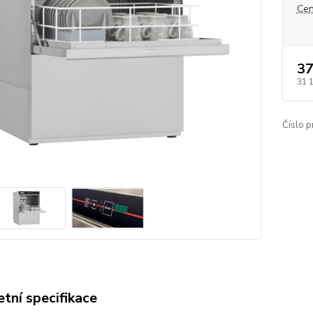
Cen
37
31 
Číslo p
tní specifikace