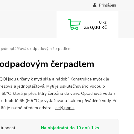
Přihlášení
0
ks
za
0,00 Kč
a jednoplášťová s odpadovým čerpadlem
s odpadovým čerpadlem
QQI jsou určeny k mytí skla a nádobí. Konstrukce myček je
rezová a jednoplášťová. Mytí je uskutečňováno vodou o
ě 60°C, která je přes filtry čerpána do vany. Oplachová voda z
 o teplotě 65 (80) °C je vytlačována tlakem přiváděné vody. Při
lířů je nutné předem odstra...
celý popis
tupnost
Na objednání do 10 dnů 1 ks