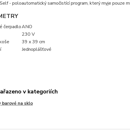
Self - poloautomatický samočistící program, který myje pouze m
METRY
 čerpadlo
ANO
230 V
 koše
39 x 39 cm
í
Jednoplášťové
zařazeno v kategoriích
 barové na sklo