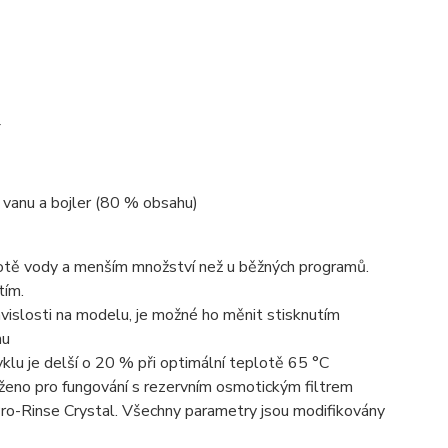
í vanu a bojler (80 % obsahu)
plotě vody a menším množství než u běžných programů.
tím.
ávislosti na modelu, je možné ho měnit stisknutím
hu
yklu je delší o 20 % při optimální teplotě 65 °C
rženo pro fungování s rezervním osmotickým filtrem
ro-Rinse Crystal. Všechny parametry jsou modifikovány