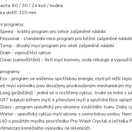
acita: 60 / 30 / 24 koš / hodina
ka dvěří: 320 mm
ní programy:
Speed - krátký program pro lehce zašpiněné nádobí
Fessional - standardní mice program pro běžně zašpiněné nádobí
Temp - dlouhý mycí program pro silně zašpiněné nádobí
Drain - vypouštěcí cyklus
Clean (samočištění) - čistí mycí komoru, voda cirkuluje a vypoušt
 programy:
Eco - program se sníženou spotřebou energie, mytí při nižší te
ré mycí výsledky jsou dosaženy prodlouženým mechanickým my
Long (průběžný) - jedná se o rozšířený cyklus, trvání se mění v z
RT kdykoli během mytí, k přerušení mytí a spuštění fáze oplac
Glass - program specifický pro sklenice zvláštního tvaru. Doby c
Water - specifický cyklus mytí sklenic s osmotickou vodou. Nav
40 s použitím mycího prostředku Pro-Wash Crystal a leštidla P
ptimalizaci konečného výsledku na sklenicích.