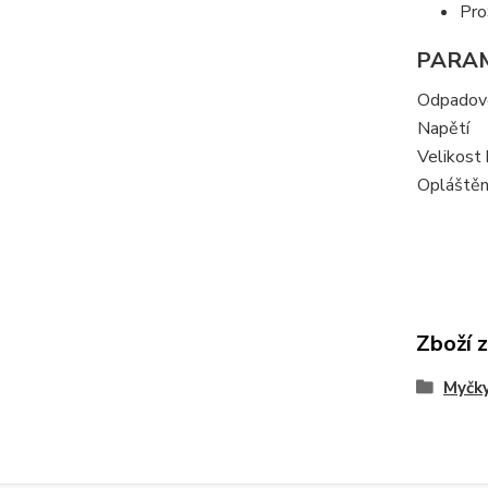
Pro
PARA
Odpadové
Napětí
Velikost
Opláštěn
Zboží 
Myčky