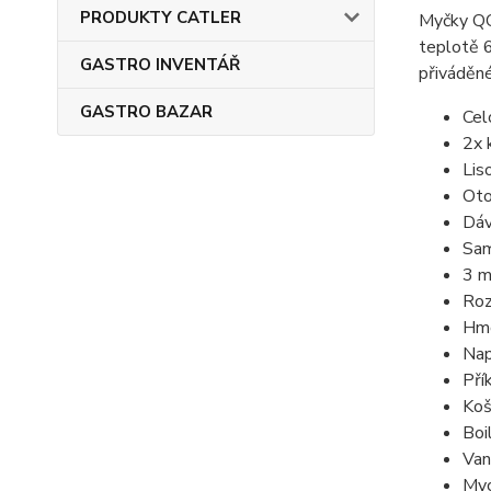
PRODUKTY CATLER
Myčky QQI
teplotě 6
GASTRO INVENTÁŘ
přiváděné
GASTRO BAZAR
Cel
2x 
Lis
Oto
Dáv
Sam
3 m
Roz
Hmo
Nap
Pří
Koš
Boi
Van
Myc