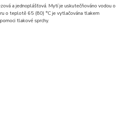
ezová a jednoplášťová. Mytí je uskutečňováno vodou o
eru o teplotě 65 (80) °C je vytlačována tlakem
 pomoci tlakové sprchy.