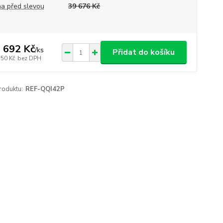
a před slevou
39 676 Kč
 692 Kč
/
ks
Přidat do košíku
150 Kč
bez DPH
roduktu:
REF-QQI42P