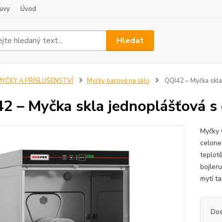
uvy
Úvod
Hledat
MYČKY A PŘÍSLUŠENSTVÍ
Myčky barové na sklo
QQI42 – Myčka skl
2 – Myčka skla jednoplášťová 
Myčky 
celone
teplot
bojleru
mytí ta
Dos