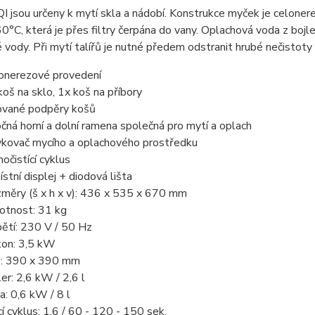
 jsou určeny k mytí skla a nádobí. Konstrukce myček je celoner
0°C, která je přes filtry čerpána do vany. Oplachová voda z bojl
 vody. Při mytí talířů je nutné předem odstranit hrubé nečistoty
onerezové provedení
koš na sklo, 1x koš na příbory
ované podpěry košů
čná horní a dolní ramena společná pro mytí a oplach
kovač mycího a oplachového prostředku
očistící cyklus
ístní displej + diodová lišta
měry (š x h x v): 436 x 535 x 670 mm
tnost: 31 kg
ětí: 230 V / 50 Hz
kon: 3,5 kW
: 390 x 390 mm
ler: 2,6 kW / 2,6 l
a: 0,6 kW / 8 l
í cyklus: 1,6 / 60 - 120 - 150 sek.