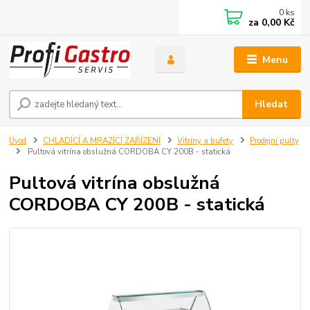
0
ks
za
0,00 Kč
Menu
Hledat
Úvod
CHLADÍCÍ A MRAZÍCÍ ZAŘÍZENÍ
Vitríny a bufety
Prodejní pulty
Pultová vitrína obslužná CORDOBA CY 200B - statická
Pultová vitrína obslužná
CORDOBA CY 200B - statická