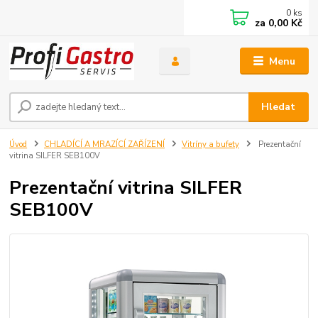
0
ks
za
0,00 Kč
Menu
Hledat
Úvod
CHLADÍCÍ A MRAZÍCÍ ZAŘÍZENÍ
Vitríny a bufety
Prezentační
vitrina SILFER SEB100V
Prezentační vitrina SILFER
SEB100V