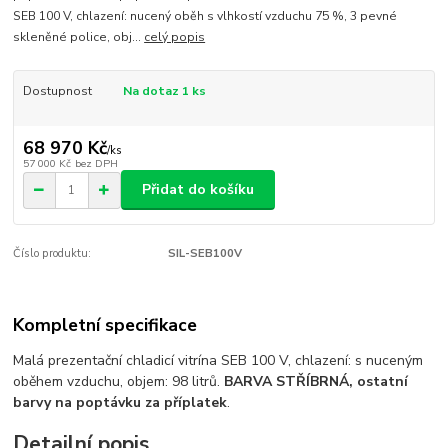
SEB 100 V, chlazení: nucený oběh s vlhkostí vzduchu 75 %, 3 pevné
skleněné police, obj...
celý popis
Dostupnost
Na dotaz 1 ks
68 970 Kč
/
ks
57 000 Kč
bez DPH
Přidat do košíku
Číslo produktu:
SIL-SEB100V
Kompletní specifikace
Malá prezentační chladicí vitrína SEB 100 V, chlazení: s nuceným
oběhem vzduchu, objem: 98 litrů.
BARVA STŘÍBRNÁ, ostatní
barvy na poptávku za příplatek
.
Detailní popis