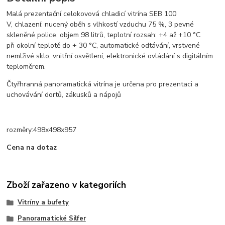
Malá prezentační celokovová chladicí vitrína SEB 100
V, chlazení: nucený oběh s vlhkostí vzduchu 75 %, 3 pevné
skleněné police, objem 98 litrů, teplotní rozsah: +4 až +10 °C
při okolní teplotě do + 30 °C, automatické odtávání, vrstvené
nemlživé sklo, vnitřní osvětlení, elektronické ovládání s digitálním
teploměrem.
Čtyřhranná panoramatická vitrína je určena pro prezentaci a
uchovávání dortů, zákusků a nápojů
rozměry:498x498x957
Cena na dotaz
Zboží zařazeno v kategoriích
Vitríny a bufety
Panoramatické Silfer