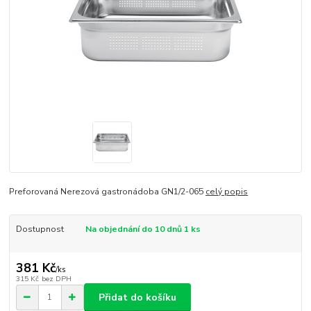
Preforovaná Nerezová gastronádoba GN1/2-065
celý popis
Dostupnost
Na objednání do 10 dnů 1 ks
381 Kč
/
ks
315 Kč
bez DPH
Přidat do košíku