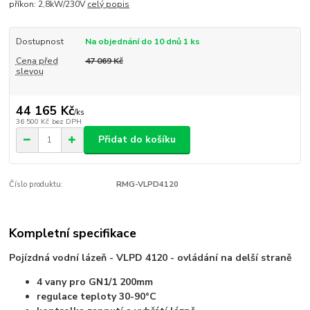
příkon: 2,8kW/230V
celý popis
Dostupnost
Na objednání do 10 dnů 1 ks
Cena před
47 069 Kč
slevou
44 165 Kč
/
ks
36 500 Kč
bez DPH
Přidat do košíku
Číslo produktu:
RMG-VLPD4120
Kompletní specifikace
Pojízdná vodní lázeň - VLPD 4120 - ovládání na delší straně
4 vany pro GN1/1 200mm
regulace teploty 30-90°C