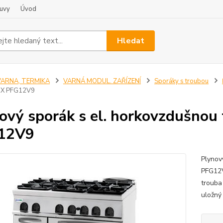
uvy
Úvod
Hledat
VARNA, TERMIKA
VARNÁ MODUL. ZAŘÍZENÍ
Sporáky s troubou
X PFG12V9
ový sporák s el. horkovzdušno
12V9
Plynov
PFG12V
trouba
uložný