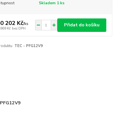
tupnost
Skladem 1 ks
0 202 Kč
/
ks
Přidat do košíku
 869 Kč
bez DPH
roduktu:
TEC - PFG12V9
X PFG12V9