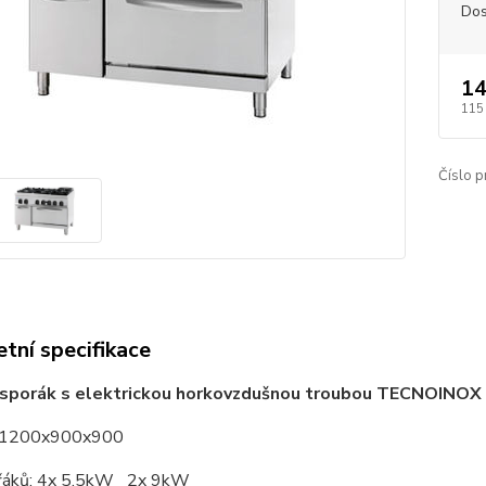
Dos
14
115
Číslo p
tní specifikace
 sporák s elektrickou horkovzdušnou troubou TECNOINO
: 1200x900x900
ořáků: 4x 5,5kW 2x 9kW