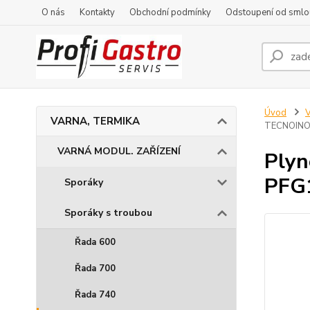
O nás
Kontakty
Obchodní podmínky
Odstoupení od smlo
Úvod
VARNA, TERMIKA
TECNOINO
VARNÁ MODUL. ZAŘÍZENÍ
Plyn
PFG
Sporáky
Sporáky s troubou
Řada 600
Řada 700
Řada 740