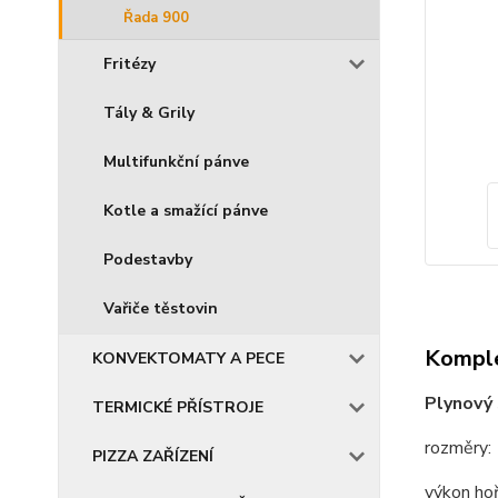
Řada 900
Fritézy
Tály & Grily
Multifunkční pánve
Kotle a smažící pánve
Podestavby
Vařiče těstovin
Komple
KONVEKTOMATY A PECE
Plynový
TERMICKÉ PŘÍSTROJE
rozměry
PIZZA ZAŘÍZENÍ
výkon h