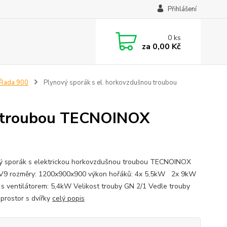
Přihlášení
0
ks
za
0,00 Kč
Řada 900
Plynový sporák s el. horkovzdušnou troubou
u troubou TECNOINOX
ý sporák s elektrickou horkovzdušnou troubou TECNOINOX
9 rozměry: 1200x900x900 výkon hořáků: 4x 5,5kW 2x 9kW
 s ventilátorem: 5,4kW Velikost trouby GN 2/1 Vedle trouby
 prostor s dvířky
celý popis