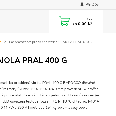
Přihlášení
0
ks
za
0,00 Kč
a
Panoramatická prosklená vitrína SCAIOLA PRAL 400 G
CAIOLA PRAL 400 G
matická prosklená vitrína PRAL 400 G BAROCCO dřevěné
ní rozměry ŠxHxV: 700x 700x 1870 mm provedení: 5x otočná
ná police elektronická ovládací jednotka chlazení s nuceným
 LED osvětlení teplotní rozsah: +14/+18 °C chladivo: R404A
: 0,44 kW / 230 V hmotnost: 154 kg objem...
celý popis