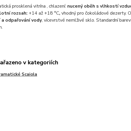
ická prosklená vitrína , chlazení:
nucený oběh s vlhkostí vzdu
lotní rozsah:
+14 až +18 °C
,
vhodný pro čokoládové dezerty. O
 a odpařování vody
, vícevrstvé nemlživé sklo. Standardní bar
m.
zařazeno v kategoriích
amatické Scaiola