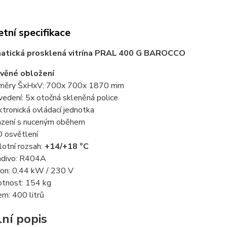
tní specifikace
atická prosklená vitrína PRAL 400 G BAROCCO
věné obložení
měry ŠxHxV: 700x 700x 1870 mm
vedení: 5x otočná skleněná police
ktronická ovládací jednotka
azení s nuceným oběhem
 osvětlení
lotní rozsah:
+14/+18 °C
adivo: R404A
kon: 0,44 kW / 230 V
tnost: 154 kg
em: 400 litrů
lní popis