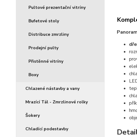
Pultové prezentační vitríny
Komple
Bufetové stoly
Panoram
Distribuce zmrzliny
dře
Prodejní pulty
roz
pro
Přistěnné vitríny
ele
chl
Boxy
LED
tep
Chlazené nástavby a vany
chl
Mrazící Tál - Zmrzlinové rolky
pří
hmo
Šokery
obj
Chladící podestavby
Detai