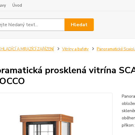
uvy
Úvod
Hledat
HLADÍCÍ A MRAZÍCÍ ZAŘÍZENÍ
Vitríny a bufety
Panoramatické Scaiol
ramatická prosklená vitrína S
OCCO
Panora
oblože
skleně
oběhem
příkon