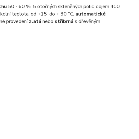
chu
50 - 60 %, 5 otočných skleněných polic, objem 400
kolní teplota: od +15 do + 30 °C,
automatické
evné provedení
zlatá
nebo
stříbrná
s dřevěným