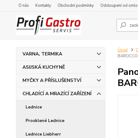
O nás
Kontakty
Obchodní podmínky
Odstoupení od smlo
Úvod
C
VARNA, TERMIKA
BAROCCO
ASIJSKÁ KUCHYNĚ
Pano
BAR
MYČKY A PŘÍSLUŠENSTVÍ
CHLADÍCÍ A MRAZÍCÍ ZAŘÍZENÍ
Lednice
Prosklené Lednice
Lednice Liebherr