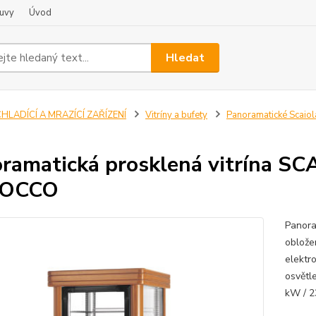
uvy
Úvod
Hledat
HLADÍCÍ A MRAZÍCÍ ZAŘÍZENÍ
Vitríny a bufety
Panoramatické Scaiol
ramatická prosklená vitrína S
OCCO
Panora
oblože
elektr
osvětl
kW / 2