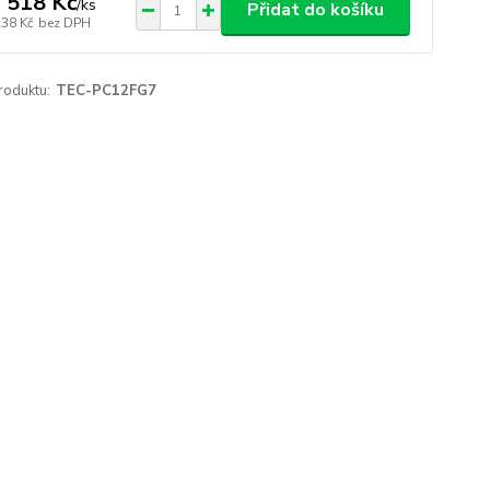
 518 Kč
/
ks
Přidat do košíku
238 Kč
bez DPH
roduktu:
TEC-PC12FG7