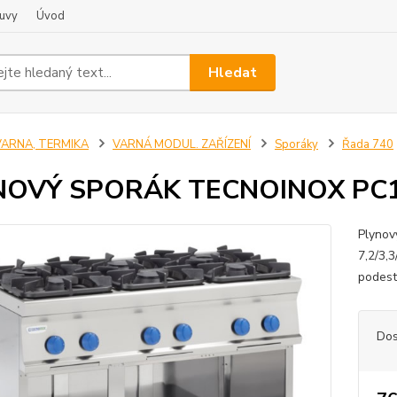
uvy
Úvod
Hledat
VARNA, TERMIKA
VARNÁ MODUL. ZAŘÍZENÍ
Sporáky
Řada 740
NOVÝ SPORÁK TECNOINOX PC
Plynov
7,2/3,
podes
Dos