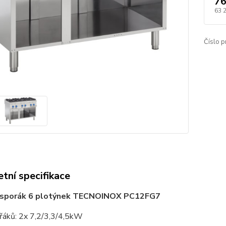
76
63 
Číslo p
tní specifikace
 sporák 6 plotýnek TECNOINOX PC12FG7
řáků: 2x 7,2/3,3/4,5kW