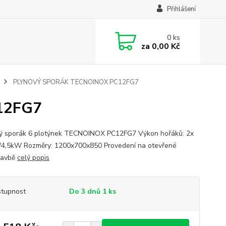
Přihlášení
0
ks
za
0,00 Kč
PLYNOVÝ SPORÁK TECNOINOX PC12FG7
12FG7
ý sporák 6 plotýnek TECNOINOX PC12FG7 Výkon hořáků: 2x
3/4,5kW Rozměry: 1200x700x850 Provedení na otevřené
tavbě
celý popis
tupnost
Do 3 dnů 1 ks