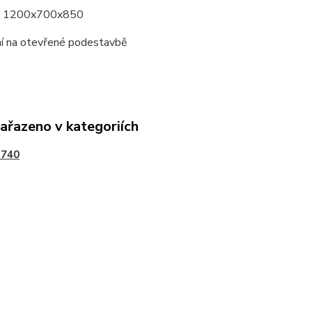
: 1200x700x850
í na otevřené podestavbě
zařazeno v kategoriích
 740