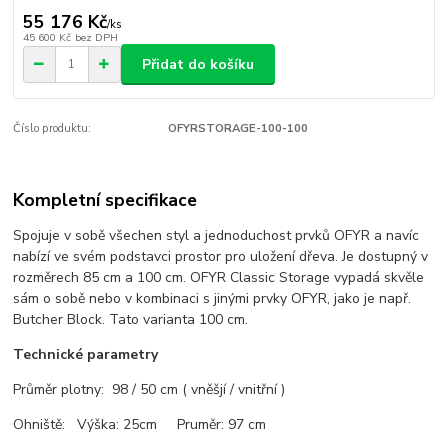
55 176 Kč
/
ks
45 600 Kč
bez DPH
Přidat do košíku
Číslo produktu:
OFYRSTORAGE-100-100
Kompletní specifikace
Spojuje v sobě všechen styl a jednoduchost prvků OFYR a navíc
nabízí ve svém podstavci prostor pro uložení dřeva. Je dostupný v
rozměrech 85 cm a 100 cm. OFYR Classic Storage vypadá skvěle
sám o sobě nebo v kombinaci s jinými prvky OFYR, jako je např.
Butcher Block. Tato varianta 100 cm.
Technické parametry
Průměr plotny: 98 / 50 cm ( vněšjí / vnitřní )
Ohniště: Výška: 25cm Pruměr: 97 cm