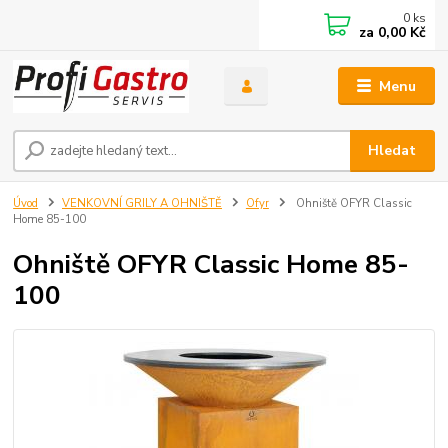
0
ks
za
0,00 Kč
Menu
Hledat
Úvod
VENKOVNÍ GRILY A OHNIŠTĚ
Ofyr
Ohniště OFYR Classic
Home 85-100
Ohniště OFYR Classic Home 85-
100