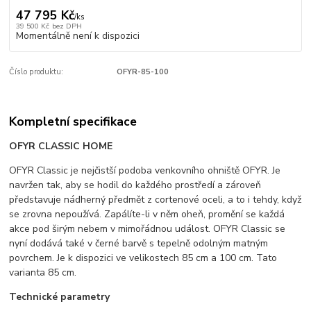
47 795 Kč
/
ks
39 500 Kč
bez DPH
Momentálně není k dispozici
Číslo produktu:
OFYR-85-100
Kompletní specifikace
OFYR CLASSIC HOME
OFYR Classic je nejčistší podoba venkovního ohniště OFYR. Je
navržen tak, aby se hodil do každého prostředí a zároveň
představuje nádherný předmět z cortenové oceli, a to i tehdy, když
se zrovna nepoužívá. Zapálíte-li v něm oheň, promění se každá
akce pod širým nebem v mimořádnou událost. OFYR Classic se
nyní dodává také v černé barvě s tepelně odolným matným
povrchem. Je k dispozici ve velikostech 85 cm a 100 cm. Tato
varianta 85 cm.
Technické parametry