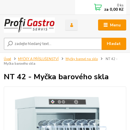
0
ks
za
0,00 Kč
Menu
Hledat
Úvod
MYČKY A PŘÍSLUŠENSTVÍ
Myčky barové na sklo
NT 42 -
Myčka barového skla
NT 42 - Myčka barového skla