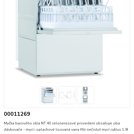
00011269
Myčka barového skla NT 40 celonerezové provedení obsahuje oba
dávkovače - mycí i oplachové lisovaná vana filtr nečistot mycí cyklus 1,9l