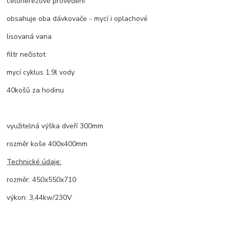
celonerezové provedení
obsahuje oba dávkovače - mycí i oplachové
lisovaná vana
filtr nečistot
mycí cyklus 1,9l vody
40košů za hodinu
využitelná výška dveří 300mm
rozměr koše 400x400mm
Technické údaje:
rozměr: 450x550x710
výkon: 3,44kw/230V