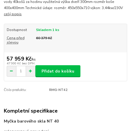
vody 40košů za hodinu využitelná výška dveří 300mm rozměr koše
400x400mm Technické údaje: rozměr: 450x550x710 výkon: 3,44kw/230V
celý popis
Dostupnost
Skladem 1 ks
Cena před
60 379 Kč
slevou
57 959 Kč
/
ks
47 900 Kč
bez DPH
Přidat do košíku
Číslo produktu:
RMG-NT42
Kompletní specifikace
Myčka barového skla NT 40