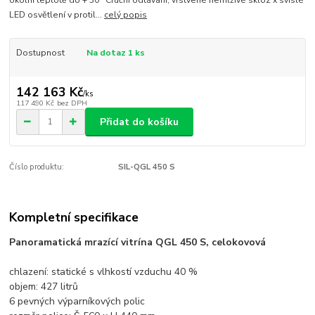
okolní teplotě do + 30 °Cruční odtávání, vrstvené nemlživé sklo2 x svislé
LED osvětlení v protil...
celý popis
Dostupnost
Na dotaz 1 ks
142 163 Kč
/
ks
117 490 Kč
bez DPH
Přidat do košíku
Číslo produktu:
SIL-QGL 450 S
Kompletní specifikace
Panoramatická mrazící vitrína QGL 450 S, celokovová
chlazení: statické s vlhkostí vzduchu 40 %
objem: 427 litrů
6 pevných výparníkových polic