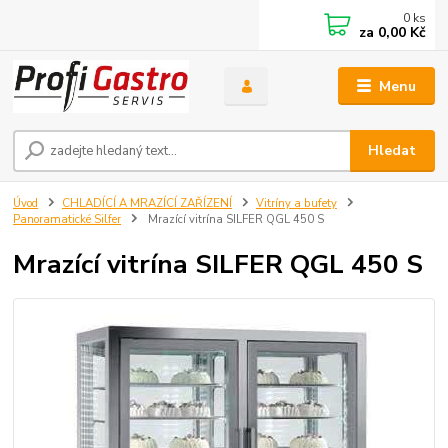
0
ks
za
0,00 Kč
Menu
Hledat
Úvod
CHLADÍCÍ A MRAZÍCÍ ZAŘÍZENÍ
Vitríny a bufety
Panoramatické Silfer
Mrazící vitrína SILFER QGL 450 S
Mrazící vitrína SILFER QGL 450 S