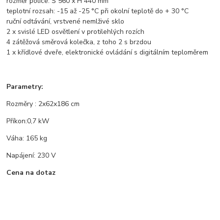
rozměr police: Š 560 x H 440 mm
teplotní rozsah: -15 až -25 °C při okolní teplotě do + 30 °C
ruční odtávání, vrstvené nemlživé sklo
2 x svislé LED osvětlení v protilehlých rozích
4 zátěžová směrová kolečka, z toho 2 s brzdou
1 x křídlové dveře, elektronické ovládání s digitálním teploměrem
Parametry:
Rozměry : 2x62x186 cm
Příkon:0,7 kW
Váha: 165 kg
Napájení: 230 V
Cena na dotaz