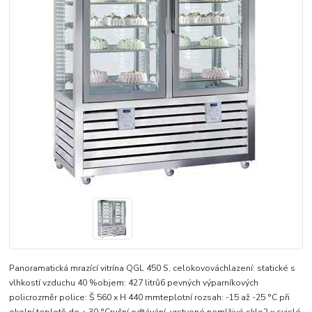
Panoramatická mrazící vitrína QGL 450 S, celokovováchlazení: statické s
vlhkostí vzduchu 40 %objem: 427 litrů6 pevných výparníkových
policrozměr police: Š 560 x H 440 mmteplotní rozsah: -15 až -25 °C při