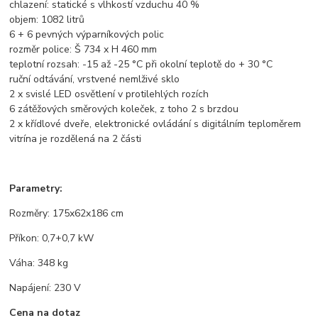
chlazení: statické s vlhkostí vzduchu 40 %
objem: 1082 litrů
6 + 6 pevných výparníkových polic
rozměr police: Š 734 x H 460 mm
teplotní rozsah: -15 až -25 °C při okolní teplotě do + 30 °C
ruční odtávání, vrstvené nemlživé sklo
2 x svislé LED osvětlení v protilehlých rozích
6 zátěžových směrových koleček, z toho 2 s brzdou
2 x křídlové dveře, elektronické ovládání s digitálním teploměrem
vitrína je rozdělená na 2 části
Parametry:
Rozměry: 175x62x186 cm
Příkon: 0,7+0,7 kW
Váha: 348 kg
Napájení: 230 V
Cena na dotaz