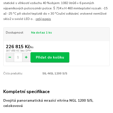
statické s vlhkostí vzduchu 40 %objem: 1082 litrů6 + 6 pevných
výparníkových policrozměr police: Š 734 x H 460 mmteplotní rozsah: -15
až -25 °C při okolní teplotě do + 30 °Cruční odtávání, vrstvené nemlživé
sklo2 x svislé LED o...
celý popis
Dostupnost
Na dotaz 1 ks
226 815 Kč
/
ks
187 450 Kč
bez DPH
Přidat do košíku
Číslo produktu:
SIL-NGL 1200 S/S
Kompletní specifikace
Dvojitá panoramatická mrazící vitrína NGL 1200 S/S,
celokovová