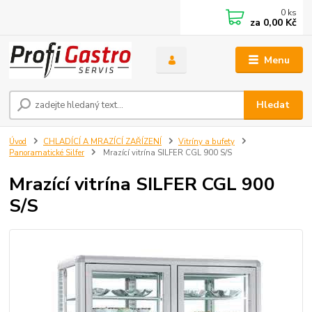
0
ks
za
0,00 Kč
Menu
Hledat
Úvod
CHLADÍCÍ A MRAZÍCÍ ZAŘÍZENÍ
Vitríny a bufety
Panoramatické Silfer
Mrazící vitrína SILFER CGL 900 S/S
Mrazící vitrína SILFER CGL 900
S/S