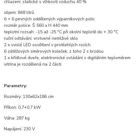
chlazení: statické s vlhkostí vzduchu 40 %
objem: 848 litrů
6 + 6 pevných oddělených výparníkových polic
rozměr police: Š 560 x H 440 mm
teplotní rozsah: -15 až -25 °C při okolní teplotě do + 30 °C
ruční odtávání, vrstvené nemlživé sklo
2 x svislé LED osvětlení v protilehlých rozích
6 zátěžových směrových koleček, z toho 2 s brzdou
1 x křídlové dveře, elektronické ovládání s digitálním teploměrem
vitrína je rozdělená na 2 části
Parametry:
Rozměry: 130x62x186 cm
Příkon: 0,7+0,7 kW
Váha: 287 kg
Napájení: 230 V