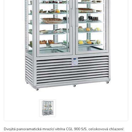
Dvojitá panoramatická mrazící vitrína CGL 900 S/S, celokovová chlazení: