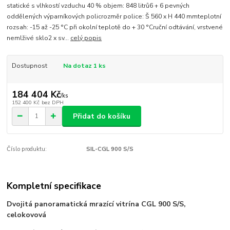
statické s vlhkostí vzduchu 40 % objem: 848 litrů6 + 6 pevných
oddělených výparníkových policrozměr police: Š 560 x H 440 mmteplotní
rozsah: -15 až -25 °C při okolní teplotě do + 30 °Cruční odtávání, vrstvené
nemlživé sklo2 x sv...
celý popis
Dostupnost
Na dotaz 1 ks
184 404 Kč
/
ks
152 400 Kč
bez DPH
Přidat do košíku
Číslo produktu:
SIL-CGL 900 S/S
Kompletní specifikace
Dvojitá panoramatická mrazící vitrína CGL 900 S/S,
celokovová